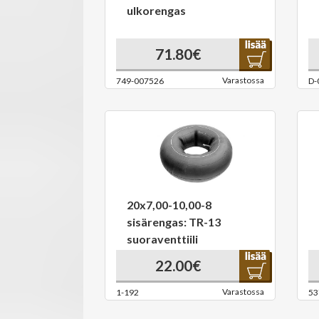
ulkorengas
71.80€
Varastossa
749-007526
D-
20x7,00-10,00-8
sisärengas: TR-13
suoraventtiili
22.00€
Varastossa
1-192
53