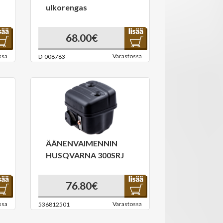
ulkorengas
68.00€
ssa
Varastossa
D-008783
ÄÄNENVAIMENNIN
HUSQVARNA 300SRJ
76.80€
ssa
Varastossa
536812501