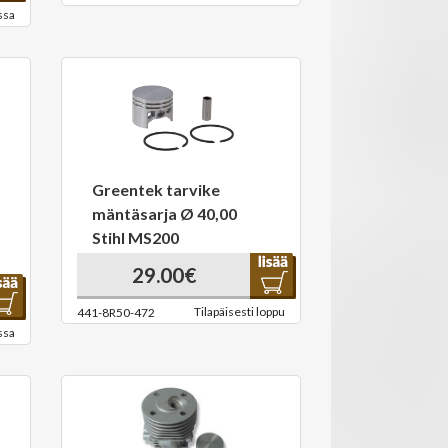
ssa
Greentek tarvike
mäntäsarja Ø 40,00
Stihl MS200
29.00€
Tilapäisesti loppu
441-8R50-472
ssa