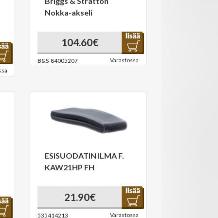
Briggs & Stratton
Nokka-akseli
104.60€
Varastossa
B&S-84005207
ssa
ESISUODATIN ILMA F.
KAW21HP FH
21.90€
Varastossa
535414213