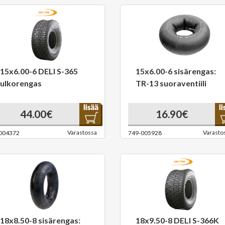
15x6.00-6 DELI S-365
15x6.00-6 sisärengas:
ulkorengas
TR-13 suoraventiili
44.00€
16.90€
Varastossa
Varasto
004372
749-005928
18x8.50-8 sisärengas:
18x9.50-8 DELI S-366K