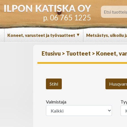
p. 06 765 1225
▼
Koneet, varusteet ja työvaatteet
Metsästys, ulkoilu j
Etusivu
>
Tuotteet
>
Koneet, var
Stihl
Husqvar
Valmistaja
Ty