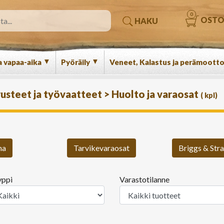
0
OSTO
HAKU
▼
▼
a vapaa-aika
Pyöräily
Veneet, Kalastus ja perämootto
usteet ja työvaatteet
>
Huolto ja varaosat
(
kpl)
na
Tarvikevaraosat
Briggs & Str
yppi
Varastotilanne