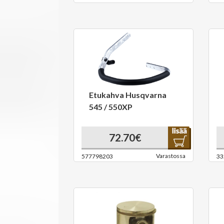
Etukahva Husqvarna
545 / 550XP
72.70€
Varastossa
577798203
33