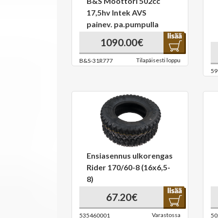
B&S Moottori 502cc
17,5hv Intek AVS
painev. pa.pumpulla
1090.00€
Tilapäisesti loppu
B&S-31R777
59
Ensiasennus ulkorengas
Rider 170/60-8 (16x6,5-
8)
67.20€
Varastossa
535460001
50