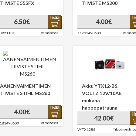
TIIVISTE 555FX
TIIVISTE MS200
6.50€
4.00€
Varastossa
Varasto
3821101
11291490600
ÄÄNENVAIMENTIMEN
Akku YTX12-BS,
TIIVISTE STIHL MS260
VOLTZ 12V/10Ah,
mukana
happopatruuna
4.00€
42.00€
Varastossa
181490600
Tilapäisesti lo
VYTX12BS