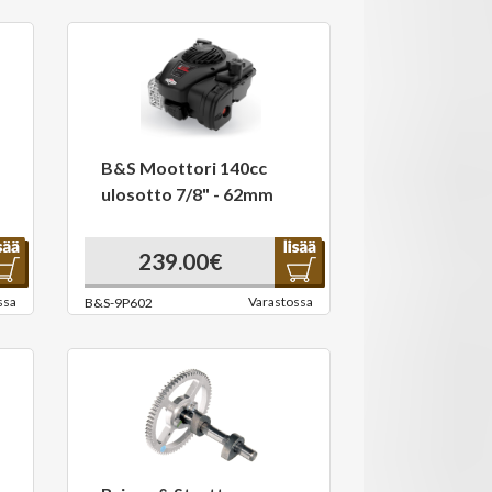
B&S Moottori 140cc
ulosotto 7/8" - 62mm
239.00€
ssa
Varastossa
B&S-9P602