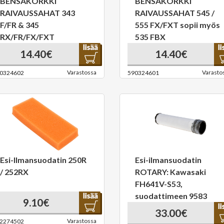
BENSAKORKKI
BENSAKORKKI
RAIVAUSSAHAT 343
RAIVAUSSAHAT 545 /
F/FR & 345
555 FX/FXT sopii myös
RX/FR/FX/FXT
535 FBX
14.40€
14.40€
Varastossa
Varasto
0324602
590324601
Esi-Ilmansuodatin 250R
Esi-ilmansuodatin
/ 252RX
ROTARY: Kawasaki
FH641V-S53,
suodattimeen 9583
9.10€
33.00€
Varastossa
2274502