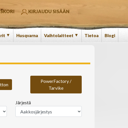
SKORI
KIRJAUDU SISÄÄN
▼
▼
rit
Husqvarna
Vaihtolaitteet
Tietoa
Blogi
PowerFactory /
atton
Tarvike
Järjestä