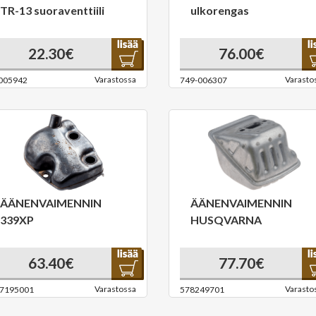
TR-13 suoraventtiili
ulkorengas
22.30€
76.00€
Varastossa
Varasto
005942
749-006307
ÄÄNENVAIMENNIN
ÄÄNENVAIMENNIN
339XP
HUSQVARNA
63.40€
77.70€
Varastossa
Varasto
7195001
578249701