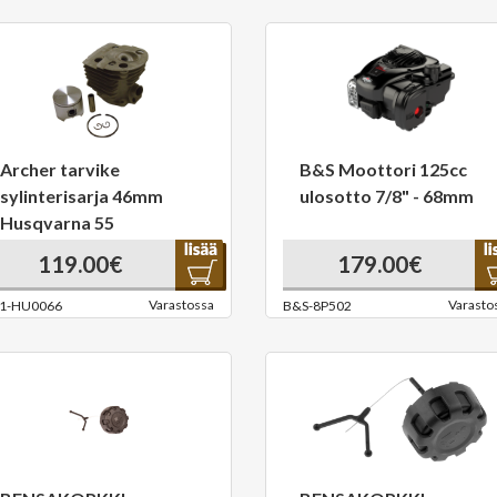
Archer tarvike
B&S Moottori 125cc
sylinterisarja 46mm
ulosotto 7/8" - 68mm
Husqvarna 55
119.00€
179.00€
Varastossa
Varasto
1-HU0066
B&S-8P502