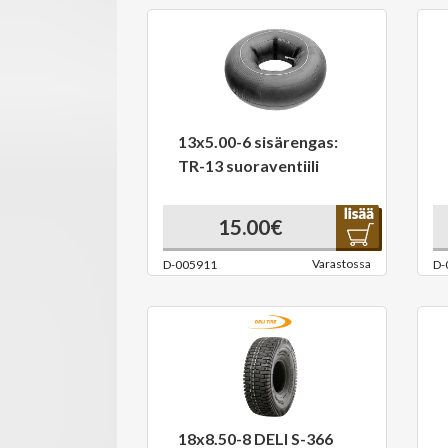
13x5.00-6 sisärengas:
TR-13 suoraventiili
15.00€
Varastossa
D-005911
D-
18x8.50-8 DELI S-366