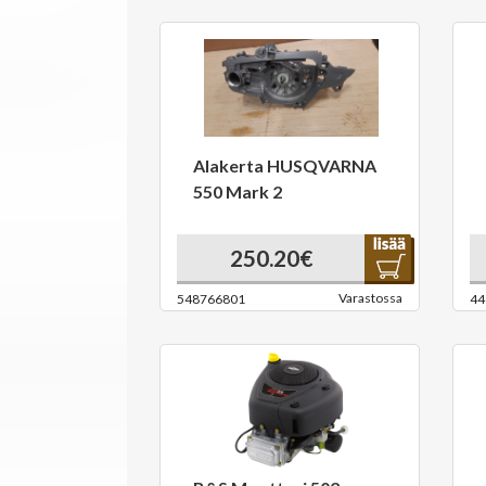
Alakerta HUSQVARNA
550 Mark 2
250.20€
Varastossa
548766801
44