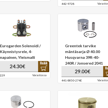
Varasto
442-9728
Eurogarden Solenoidi /
Greentek tarvike
Käynnistysrele, 4-
mäntäsarja Ø 40.00
napainen, Yleismalli
Husqvarna 39R-40-
240R / Jonsered 2041
24.30€
29.00€
Varastossa
229
Varasto
441-8R50-274E