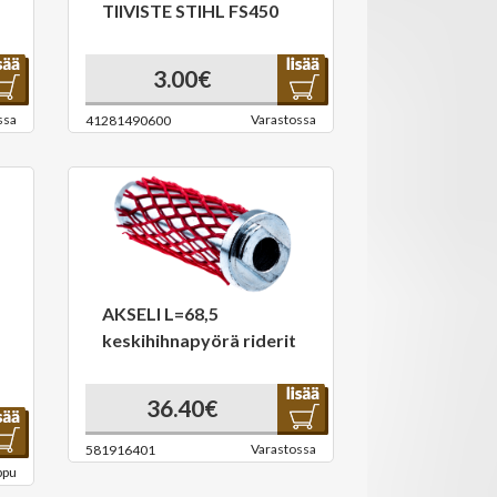
TIIVISTE STIHL FS450
3.00€
ssa
Varastossa
41281490600
AKSELI L=68,5
keskihihnapyörä riderit
36.40€
Varastossa
581916401
ppu