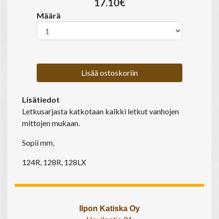
17.10€
Määrä
Lisää ostoskoriin
Lisätiedot
Letkusarjasta katkotaan kaikki letkut vanhojen
mittojen mukaan.
Sopii mm,
124R, 128R, 128LX
Ilpon Katiska Oy