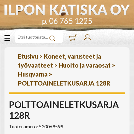
p. 06 765 1225
Etusivu
>
Koneet, varusteet ja
työvaatteet
>
Huolto ja varaosat
>
Husqvarna
>
POLTTOAINELETKUSARJA 128R
POLTTOAINELETKUSARJA
128R
Tuotenumero: 530069599