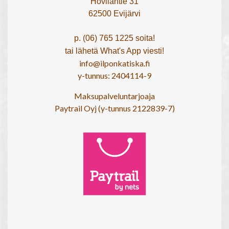
Hovilantie 31
62500 Evijärvi
p. (06) 765 1225 soita!
tai lähetä What's App viesti!
info@ilponkatiska.fi
y-tunnus: 2404114-9
Maksupalveluntarjoaja
Paytrail Oyj (y-tunnus 2122839-7)