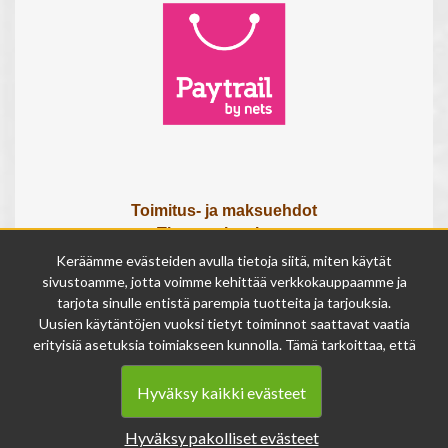
Toimitus- ja maksuehdot
Tietosuojaseloste
Tietoa meistä
Keräämme evästeiden avulla tietoja siitä, miten käytät
Osta lahjakortti
sivustoamme, jotta voimme kehittää verkkokauppaamme ja
tarjota sinulle entistä parempia tuotteita ja tarjouksia.
Tilauksen peruutuslomake
Uusien käytäntöjen vuoksi tietyt toiminnot saattavat vaatia
erityisiä asetuksia toimiakseen kunnolla. Tämä tarkoittaa, että
Olemme avoinna
joissakin tapauksissa anonymisoidut tiedot voivat kertyä,
ma - pe 9 - 17
vaikka olisit kieltänyt evästeiden käytön. Näitä tietoja
la 9 - 14
Hyväksy kaikki evästeet
käytetään ainoastaan palvelumme parantamiseen, eikä niistä
su suljettu
voida tunnistaa henkilökohtaisia tietoja.
Hyväksy pakolliset evästeet