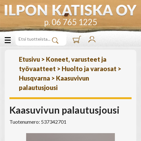
p. 06 765 1225
Etusivu
>
Koneet, varusteet ja
työvaatteet
>
Huolto ja varaosat
>
Husqvarna
>
Kaasuvivun
palautusjousi
Kaasuvivun palautusjousi
Tuotenumero: 537342701