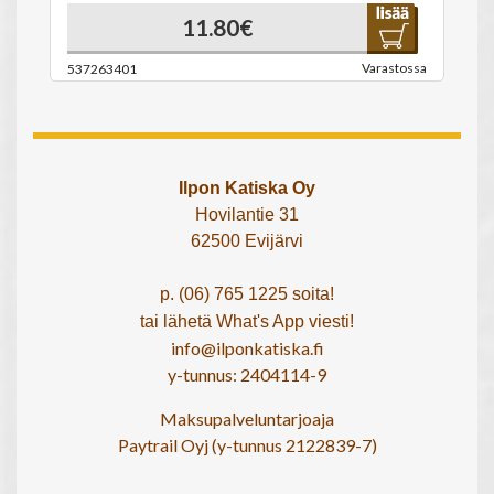
11.80€
Varastossa
537263401
Ilpon Katiska Oy
Hovilantie 31
62500 Evijärvi
p. (06) 765 1225 soita!
tai lähetä What's App viesti!
info@ilponkatiska.fi
y-tunnus: 2404114-9
Maksupalveluntarjoaja
Paytrail Oyj (y-tunnus 2122839-7)