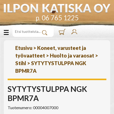
p. 06 765 1225
Etusivu
>
Koneet, varusteet ja
työvaatteet
>
Huolto ja varaosat
>
Stihl
>
SYTYTYSTULPPA NGK
BPMR7A
SYTYTYSTULPPA NGK
BPMR7A
Tuotenumero: 00004007000