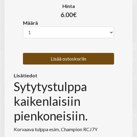
Hinta
6.00€
Määrä
Lisää ostoskoriin
Lisätiedot
Sytytystulppa
kaikenlaisiin
pienkoneisiin.
Korvaava tulppa esim, Champion RCJ7Y