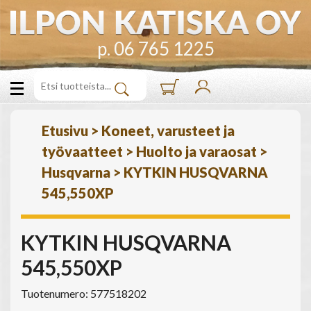
p. 06 765 1225
Etusivu
>
Koneet, varusteet ja
työvaatteet
>
Huolto ja varaosat
>
Husqvarna
>
KYTKIN HUSQVARNA
545,550XP
KYTKIN HUSQVARNA
545,550XP
Tuotenumero: 577518202