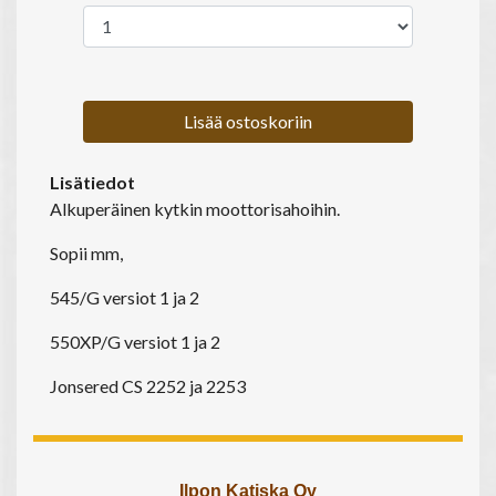
Lisää ostoskoriin
Lisätiedot
Alkuperäinen kytkin moottorisahoihin.
Sopii mm,
545/G versiot 1 ja 2
550XP/G versiot 1 ja 2
Jonsered CS 2252 ja 2253
Ilpon Katiska Oy