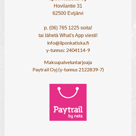
Hovilantie 31
62500 Evijärvi
p. (06) 765 1225 soita!
tai lähetä What's App viesti!
info@ilponkatiska.fi
y-tunnus: 2404114-9
Maksupalveluntarjoaja
Paytrail Oyj (y-tunnus 2122839-7)