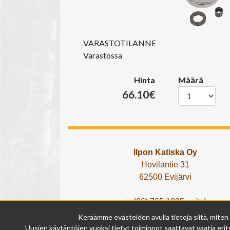
VARASTOTILANNE
Varastossa
Hinta
Määrä
66.10€
Ilpon Katiska Oy
Hovilantie 31
62500 Evijärvi
p. (06) 765 1225 soita!
tai lähetä What's App viesti!
Keräämme evästeiden avulla tietoja siitä, miten
info@ilponkatiska.fi
Uusien käytäntöjen vuoksi tietyt toiminnot saattavat vaatia erity