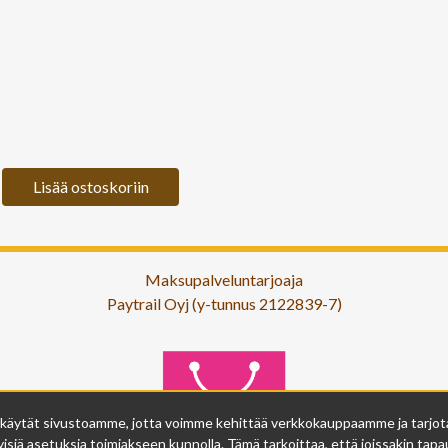
Lisää ostoskoriin
Maksupalveluntarjoaja
Paytrail Oyj (y-tunnus 2122839-7)
 käytät sivustoamme, jotta voimme kehittää verkkokauppaamme ja tarjota s
isiä asetuksia toimiakseen kunnolla. Tämä tarkoittaa, että joissakin tapau