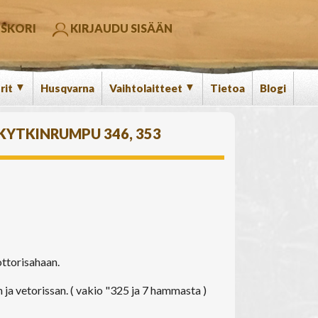
SKORI
KIRJAUDU SISÄÄN
▼
▼
rit
Husqvarna
Vaihtolaitteet
Tietoa
Blogi
KYTKINRUMPU 346, 353
ttorisahaan.
 ja vetorissan. ( vakio "325 ja 7 hammasta )