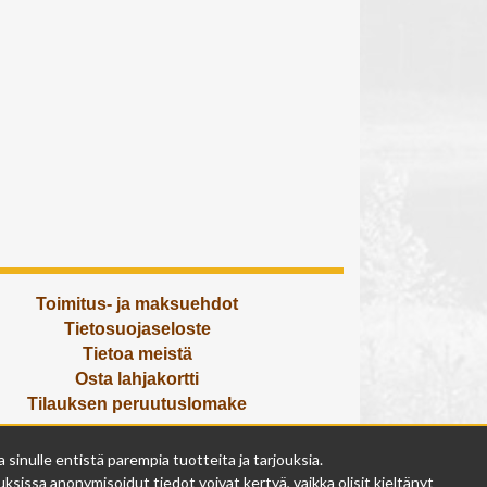
Toimitus- ja maksuehdot
Tietosuojaseloste
Tietoa meistä
Osta lahjakortti
Tilauksen peruutuslomake
Olemme avoinna
inulle entistä parempia tuotteita ja tarjouksia.
ma - pe 9 - 17
ksissa anonymisoidut tiedot voivat kertyä, vaikka olisit kieltänyt