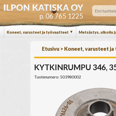
p. 06 765 1225
▼
Koneet, varusteet ja työvaatteet
Metsästys, ulkoilu j
Etusivu
>
Koneet, varusteet ja
KYTKINRUMPU 346, 3
Tuotenumero: 503980002