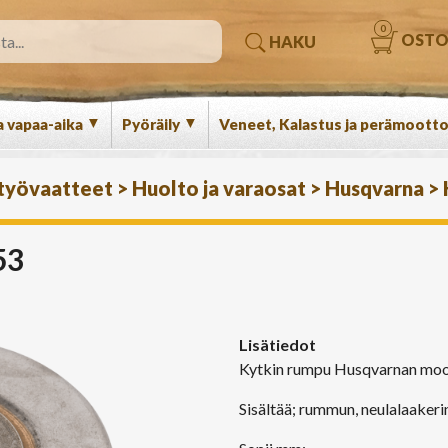
0
OSTO
HAKU
▼
▼
a vapaa-aika
Pyöräily
Veneet, Kalastus ja perämootto
 työvaatteet
>
Huolto ja varaosat
>
Husqvarna
>
53
Lisätiedot
Kytkin rumpu Husqvarnan moo
Sisältää; rummun, neulalaakerin