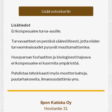
Lisää ostoskoriin
Lisätiedot
Erikoispesuaine turva-asuille.
Turvavaatteet on pestävä säännöllisesti, jotta niiden
turvaominaisuudet pysyvät muuttumattomina.
Husqvarnan fosfaatiton ja biologisesti hajoava
erikoispesuaine ei kuormita ympäristöä.
Puhdistaa tehokkaasti myös moottorisahoja,
puutarhakoneita, ilmansuodattimia yms.
Ilpon Katiska Oy
Hovilantie 31