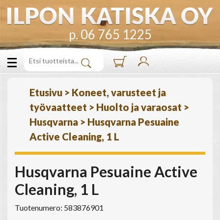
p. 06 765 1225
Etusivu
>
Koneet, varusteet ja
työvaatteet
>
Huolto ja varaosat
>
Husqvarna
>
Husqvarna Pesuaine
Active Cleaning, 1 L
Husqvarna Pesuaine Active
Cleaning, 1 L
Tuotenumero: 583876901