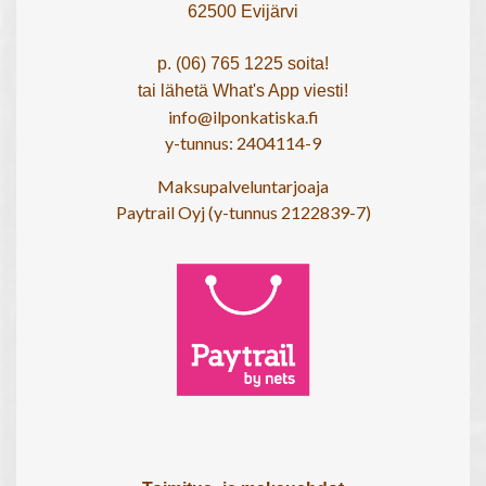
62500 Evijärvi
p. (06) 765 1225 soita!
tai lähetä What's App viesti!
info@ilponkatiska.fi
y-tunnus: 2404114-9
Maksupalveluntarjoaja
Paytrail Oyj (y-tunnus 2122839-7)