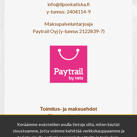
info@ilponkatiska.fi
y-tunnus: 2404114-9
Maksupalveluntarjoaja
Paytrail Oyj (y-tunnus 2122839-7)
Toimitus- ja maksuehdot
Tietosuojaseloste
Tietoa meistä
Keräämme evästeiden avulla tietoja siitä, miten käytät
Osta lahjakortti
sivustoamme, jotta voimme kehittää verkkokauppaamme ja