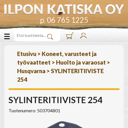
p. 06 765 1225
Etusivu
>
Koneet, varusteet ja
työvaatteet
>
Huolto ja varaosat
>
Husqvarna
>
SYLINTERITIIVISTE
254
SYLINTERITIIVISTE 254
Tuotenumero: 503704801