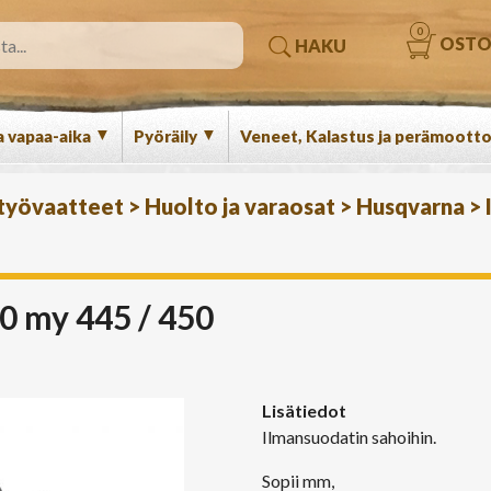
0
OSTO
HAKU
▼
▼
a vapaa-aika
Pyöräily
Veneet, Kalastus ja perämootto
 työvaatteet
>
Huolto ja varaosat
>
Husqvarna
>
80 my 445 / 450
Lisätiedot
Ilmansuodatin sahoihin.
Sopii mm,