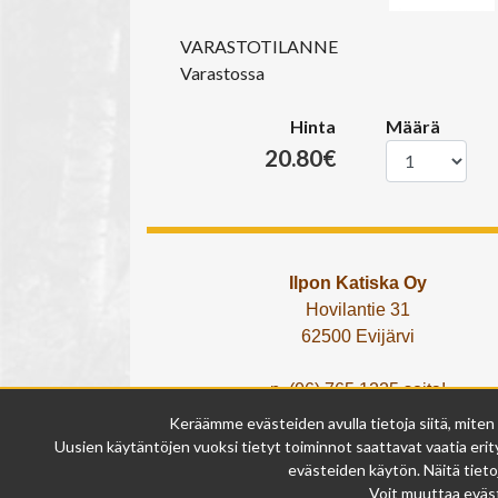
VARASTOTILANNE
Varastossa
Hinta
Määrä
20.80€
Ilpon Katiska Oy
Hovilantie 31
62500 Evijärvi
p. (06) 765 1225 soita!
tai lähetä What's App viesti!
Keräämme evästeiden avulla tietoja siitä, miten
info@ilponkatiska.fi
Uusien käytäntöjen vuoksi tietyt toiminnot saattavat vaatia erity
y-tunnus: 2404114-9
evästeiden käytön. Näitä tieto
Voit muuttaa eväst