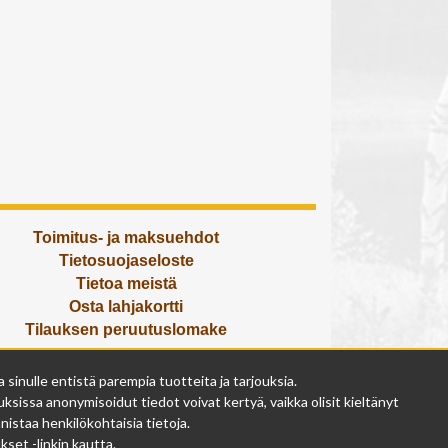
Toimitus- ja maksuehdot
Tietosuojaseloste
Tietoa meistä
Osta lahjakortti
Tilauksen peruutuslomake
Olemme avoinna
inulle entistä parempia tuotteita ja tarjouksia.
ma - pe 9 - 17
ksissa anonymisoidut tiedot voivat kertyä, vaikka olisit kieltänyt
la 9 - 14
istaa henkilökohtaisia tietoja.
su suljettu
set -linkin kautta.