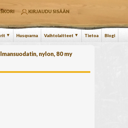
SKORI
KIRJAUDU SISÄÄN
▼
▼
rit
Husqvarna
Vaihtolaitteet
Tietoa
Blogi
Ilmansuodatin, nylon, 80 my