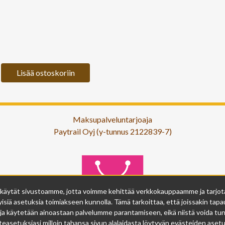
Lisää ostoskoriin
Maksupalveluntarjoaja
Paytrail Oyj (y-tunnus 2122839-7)
 käytät sivustoamme, jotta voimme kehittää verkkokauppaamme ja tarjota s
isiä asetuksia toimiakseen kunnolla. Tämä tarkoittaa, että joissakin tapau
ja käytetään ainoastaan palvelumme parantamiseen, eikä niistä voida tunn
easetuksiasi milloin tahansa sivun alalaidasta löytyvän evästeiden asetuk