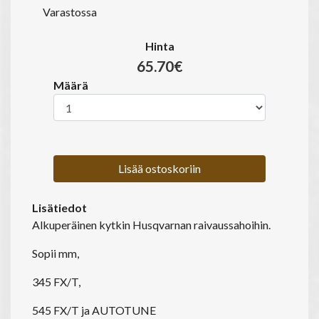
Varastossa
Hinta
65.70€
Määrä
Lisää ostoskoriin
Lisätiedot
Alkuperäinen kytkin Husqvarnan raivaussahoihin.
Sopii mm,
345 FX/T,
545 FX/T ja AUTOTUNE