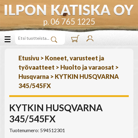
p. 06 765 1225
Etusivu
>
Koneet, varusteet ja
työvaatteet
>
Huolto ja varaosat
>
Husqvarna
>
KYTKIN HUSQVARNA
345/545FX
KYTKIN HUSQVARNA
345/545FX
Tuotenumero: 594512301