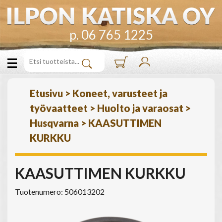
p. 06 765 1225
Etusivu
>
Koneet, varusteet ja
työvaatteet
>
Huolto ja varaosat
>
Husqvarna
>
KAASUTTIMEN
KURKKU
KAASUTTIMEN KURKKU
Tuotenumero: 506013202