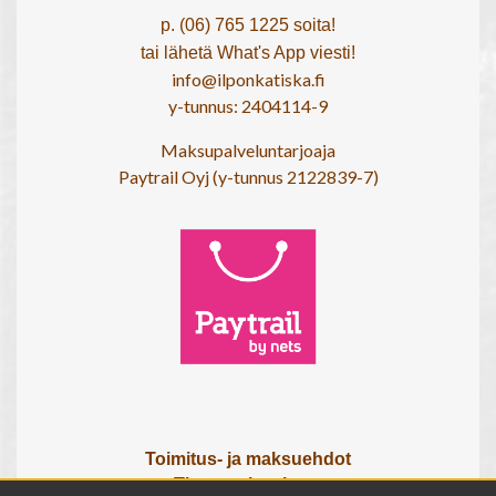
p. (06) 765 1225 soita!
tai lähetä What's App viesti!
info@ilponkatiska.fi
y-tunnus: 2404114-9
Maksupalveluntarjoaja
Paytrail Oyj (y-tunnus 2122839-7)
Toimitus- ja maksuehdot
Tietosuojaseloste