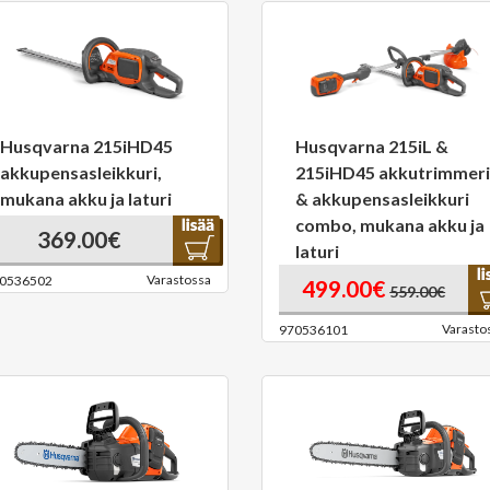
Husqvarna 215iHD45
Husqvarna 215iL &
akkupensasleikkuri,
215iHD45 akkutrimmeri
mukana akku ja laturi
& akkupensasleikkuri
combo, mukana akku ja
369.00€
laturi
Varastossa
0536502
499.00€
559.00€
Varasto
970536101