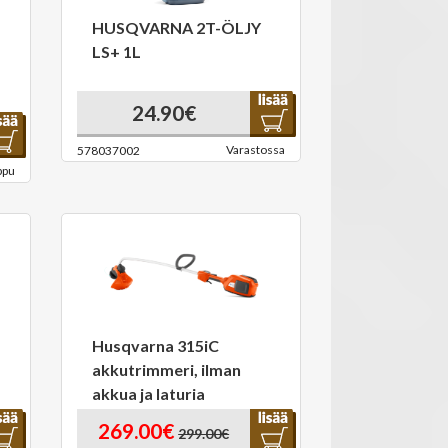
HUSQVARNA 2T-ÖLJY
LS+ 1L
24.90€
Varastossa
578037002
ppu
Husqvarna 315iC
akkutrimmeri, ilman
akkua ja laturia
269.00€
299.00€