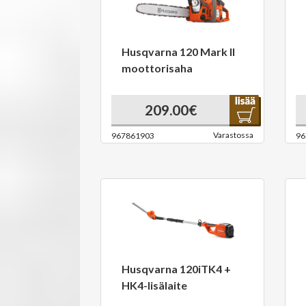
Husqvarna 120 Mark II
moottorisaha
209.00€
Varastossa
967861903
96
Husqvarna 120iTK4 +
HK4-lisälaite