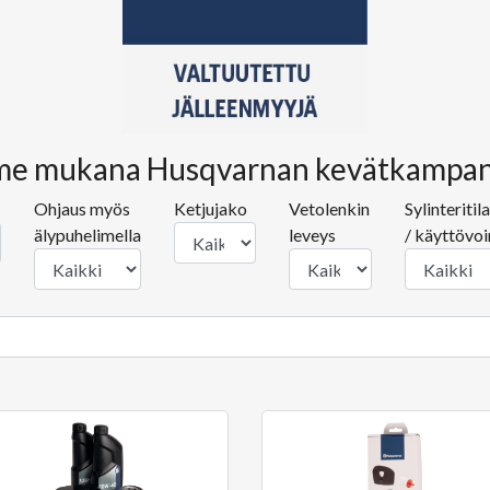
e mukana Husqvarnan kevätkampanj
Ohjaus myös
Ketjujako
Vetolenkin
Sylinteritil
älypuhelimella
leveys
/ käyttövo