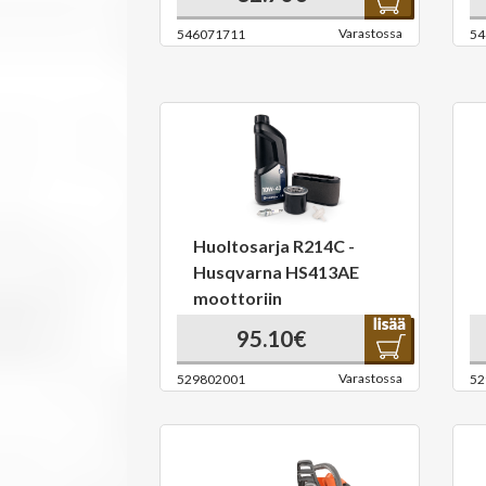
Varastossa
546071711
54
Huoltosarja R214C -
Husqvarna HS413AE
moottoriin
95.10€
Varastossa
529802001
52