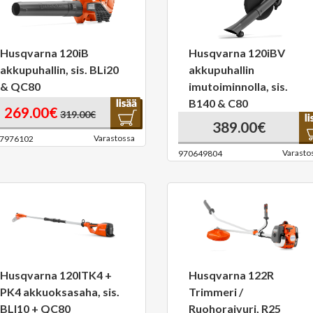
Husqvarna 120iB
Husqvarna 120iBV
akkupuhallin, sis. BLi20
akkupuhallin
& QC80
imutoiminnolla, sis.
B140 & C80
269.00€
319.00€
389.00€
Varastossa
7976102
Varasto
970649804
Husqvarna 120ITK4 +
Husqvarna 122R
PK4 akkuoksasaha, sis.
Trimmeri /
BLI10 + QC80
Ruohoraivuri, R25