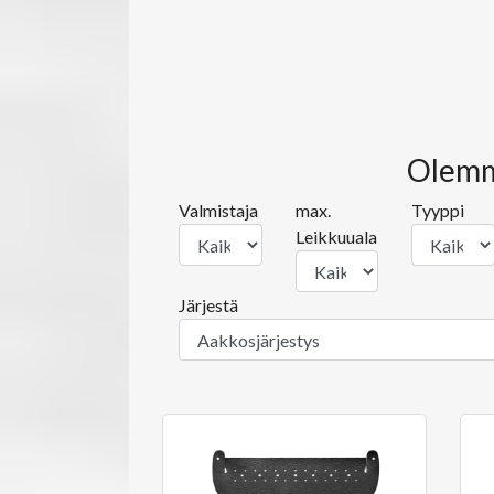
Olemm
Valmistaja
max.
Tyyppi
Leikkuuala
Järjestä