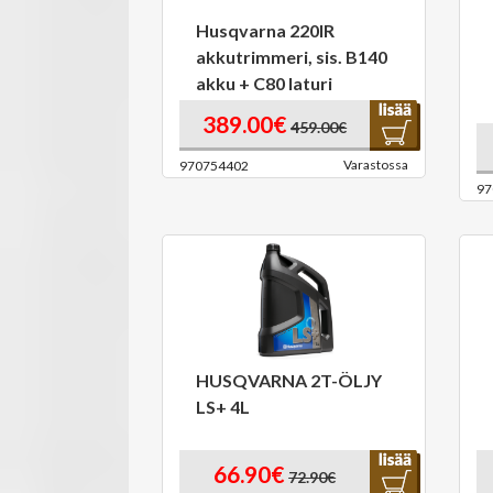
Husqvarna 220IR
akkutrimmeri, sis. B140
akku + C80 laturi
389.00€
459.00€
Varastossa
970754402
97
HUSQVARNA 2T-ÖLJY
LS+ 4L
66.90€
72.90€