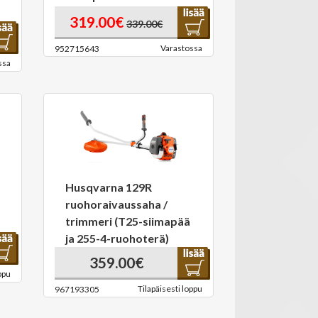
319.00€
339.00€
Varastossa
952715643
ssa
Husqvarna 129R
ruohoraivaussaha /
trimmeri (T25-siimapää
ja 255-4-ruohoterä)
359.00€
ppu
Tilapäisesti loppu
967193305