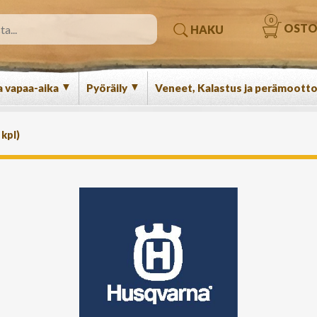
0
OSTO
HAKU
▼
▼
a vapaa-aika
Pyöräily
Veneet, Kalastus ja perämootto
(
kpl)