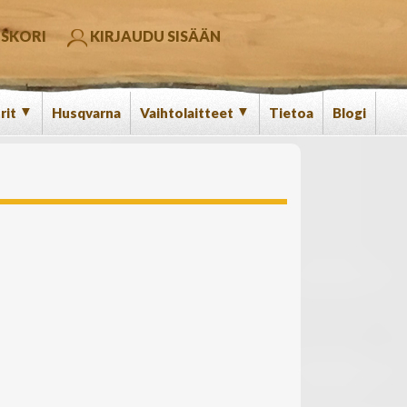
SKORI
KIRJAUDU SISÄÄN
▼
▼
rit
Husqvarna
Vaihtolaitteet
Tietoa
Blogi