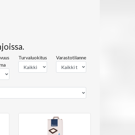
oissa.
avuus
Turvaluokitus
Varastotilanne
ima