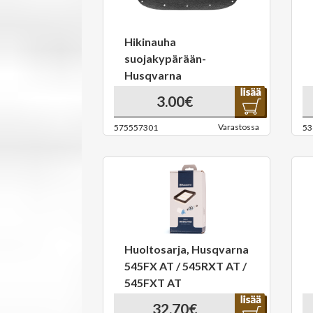
Hikinauha
suojakypärään-
Husqvarna
3.00€
Varastossa
575557301
53
Huoltosarja, Husqvarna
545FX AT / 545RXT AT /
545FXT AT
32.70€