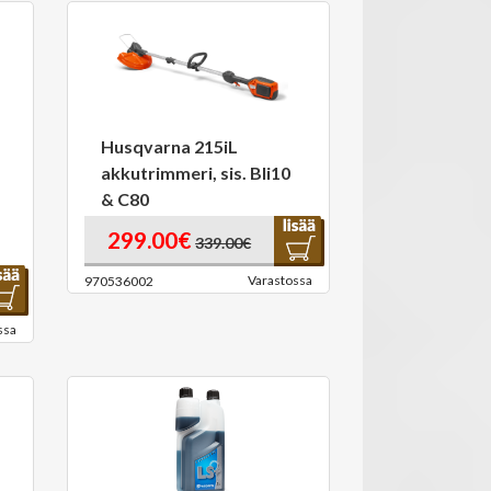
Husqvarna 215iL
akkutrimmeri, sis. Bli10
& C80
299.00€
339.00€
Varastossa
970536002
ssa