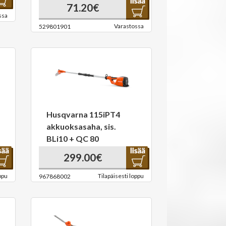
71.20€
ssa
Varastossa
529801901
Husqvarna 115iPT4
akkuoksasaha, sis.
BLi10 + QC 80
299.00€
ppu
Tilapäisesti loppu
967868002