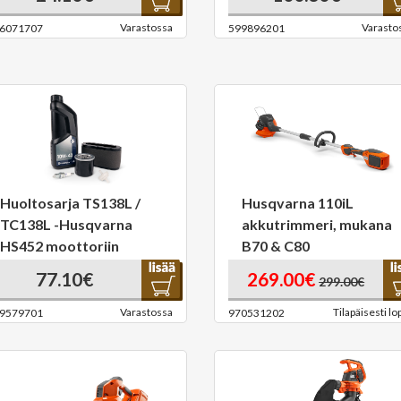
Varastossa
Varasto
6071707
599896201
Huoltosarja TS138L /
Husqvarna 110iL
TC138L -Husqvarna
akkutrimmeri, mukana
HS452 moottoriin
B70 & C80
77.10€
269.00€
299.00€
Varastossa
Tilapäisesti lo
9579701
970531202