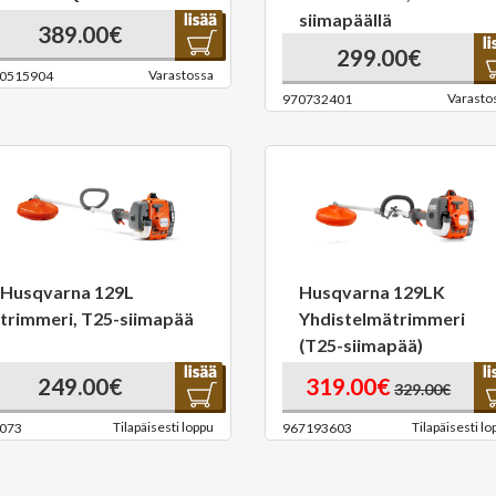
siimapäällä
389.00€
299.00€
Varastossa
0515904
Varasto
970732401
Husqvarna 129L
Husqvarna 129LK
trimmeri, T25-siimapää
Yhdistelmätrimmeri
(T25-siimapää)
249.00€
319.00€
329.00€
Tilapäisesti loppu
Tilapäisesti lo
073
967193603