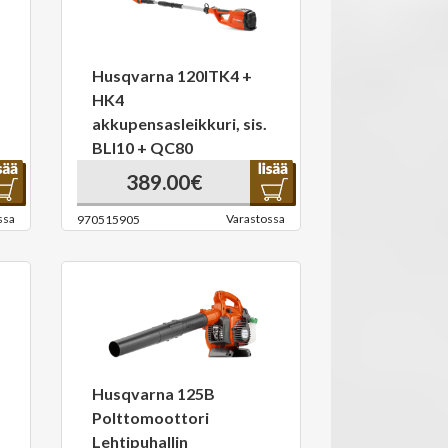
Husqvarna 120ITK4 +
HK4
akkupensasleikkuri, sis.
BLI10 + QC80
389.00€
ssa
Varastossa
970515905
Husqvarna 125B
Polttomoottori
Lehtipuhallin