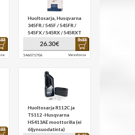
Huoltosarja, Husqvarna
345FR / 545F / 545FR /
545FX / 545RX / 545RXT
26.30€
ssa
Varastossa
546071706
Huoltosarja R112C ja
TS112 -Husqvarna
HS413AE moottorilla (ei
öljynsuodatinta)