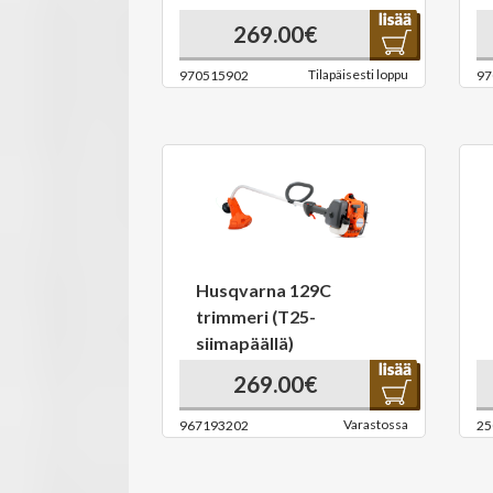
269.00€
Tilapäisesti loppu
970515902
97
Husqvarna 129C
trimmeri (T25-
siimapäällä)
269.00€
Varastossa
967193202
25