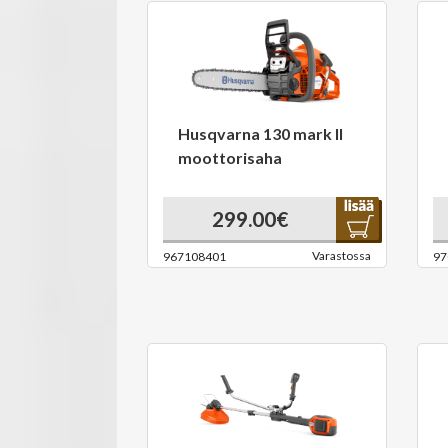
Husqvarna 130 mark II
moottorisaha
299.00€
Varastossa
967108401
97