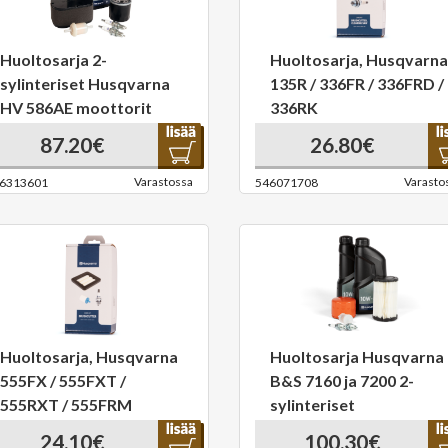
Huoltosarja 2-
Huoltosarja, Husqvarna
sylinteriset Husqvarna
135R / 336FR / 336FRD /
HV 586AE moottorit
336RK
87.20€
26.80€
Varastossa
Varasto
6313601
546071708
Huoltosarja, Husqvarna
Huoltosarja Husqvarna
555FX / 555FXT /
B&S 7160 ja 7200 2-
555RXT / 555FRM
sylinteriset
24.10€
100.30€