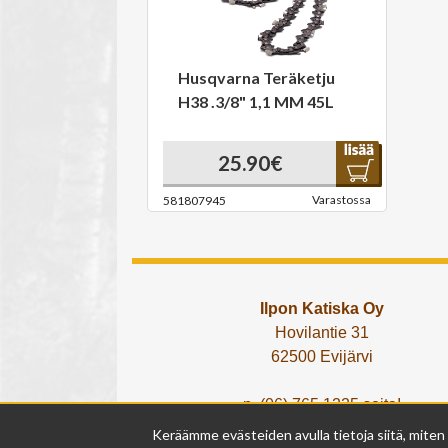
Husqvarna Teräketju
H38 .3/8" 1,1 MM 45L
25.90€
Varastossa
581807945
Ilpon Katiska Oy
Hovilantie 31
62500 Evijärvi
p. (06) 765 1225 soita!
tai lähetä What's App viesti!
Keräämme evästeiden avulla tietoja siitä, miten