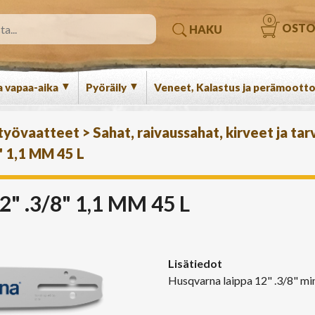
0
OSTO
HAKU
▼
▼
a vapaa-aika
Pyöräily
Veneet, Kalastus ja perämootto
 työvaatteet
>
Sahat, raivaussahat, kirveet ja tar
 1,1 MM 45 L
 .3/8" 1,1 MM 45 L
Lisätiedot
Husqvarna laippa 12" .3/8" min