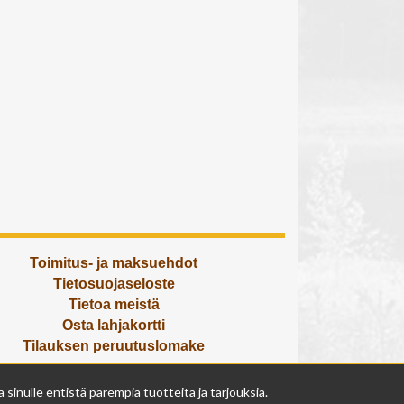
Toimitus- ja maksuehdot
Tietosuojaseloste
Tietoa meistä
Osta lahjakortti
Tilauksen peruutuslomake
Olemme avoinna
inulle entistä parempia tuotteita ja tarjouksia.