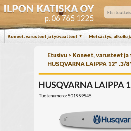
p. 06 765 1225
▼
Koneet, varusteet ja työvaatteet
Metsästys, ulkoilu j
Etusivu
>
Koneet, varusteet ja
HUSQVARNA LAIPPA 12" .3/8"
HUSQVARNA LAIPPA 12"
Tuotenumero: 501959545