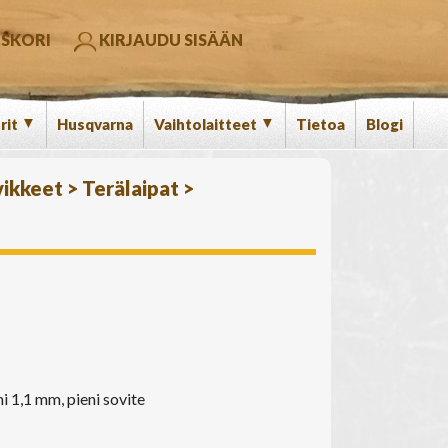
SKORI
KIRJAUDU SISÄÄN
▼
▼
rit
Husqvarna
Vaihtolaitteet
Tietoa
Blogi
vikkeet
>
Terälaipat
>
i 1,1 mm, pieni sovite