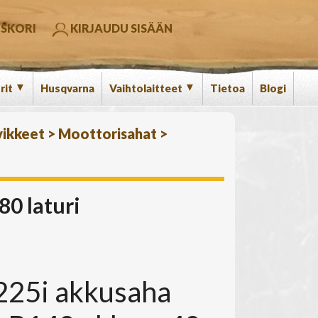
SKORI
KIRJAUDU SISÄÄN
▼
▼
rit
Husqvarna
Vaihtolaitteet
Tietoa
Blogi
vikkeet
>
Moottorisahat
>
80 laturi
225i akkusaha