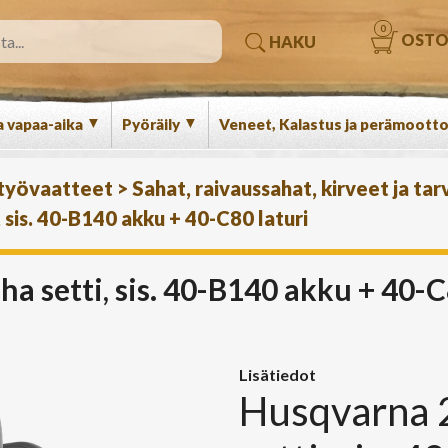
0
OSTO
HAKU
▼
▼
a vapaa-aika
Pyöräily
Veneet, Kalastus ja perämootto
 työvaatteet
>
Sahat, raivaussahat, kirveet ja tar
 sis. 40-B140 akku + 40-C80 laturi
 setti, sis. 40-B140 akku + 40-C
Lisätiedot
Husqvarna 