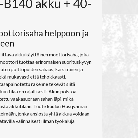
40-B140 akku + 40-
oottorisaha helppoon ja
seen
llittava akkukäyttöinen moottorisaha, joka
moottori tuottaa erinomaisen suorituskyvyn
 kuten polttopuiden sahaus, karsiminen ja
ekä mukavasti että tehokkaasti.
tasapainotettu rakenne tekevät siitä
un tilaa on rajallisesti. Akun poistoa
itettu vaakasuoraan sahan läpi, mikä
ymistä akkutilaan. Tuote kuuluu Husqvarnan
telmään, jonka ansiosta yhtä akkua voidaan
atavilla valinnaisesti ilman työkaluja