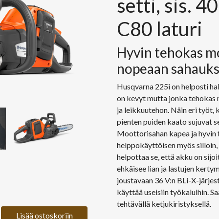
setti, sis. 
C80 laturi
Hyvin tehokas m
nopeaan sahauk
Husqvarna 225i on helposti ha
on kevyt mutta jonka tehokas 
ja leikkuutehon. Näin eri työt,
pienten puiden kaato sujuvat s
Moottorisahan kapea ja hyvin 
helppokäyttöisen myös silloin, k
helpottaa se, että akku on sijo
ehkäisee lian ja lastujen kert
joustavaan 36 V:n BLi-X-järjes
käyttää useisiin työkaluihin. Sa
tehtävällä ketjukiristyksellä.
Lisää ostoskoriin