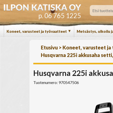
p. 06 765 1225
▼
Koneet, varusteet ja työvaatteet
Metsästys, ulkoilu j
Etusivu
>
Koneet, varusteet ja
Husqvarna 225i akkusaha setti,
Husqvarna 225i akkusaha
Tuotenumero: 970547506