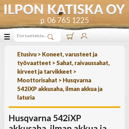
p. 06 765 1225
Etusivu
>
Koneet, varusteet ja
työvaatteet
>
Sahat, raivaussahat,
kirveet ja tarvikkeet
>
Moottorisahat
>
Husqvarna
542iXP akkusaha, ilman akkua ja
laturia
Husqvarna 542iXP
akkusaha, ilman akkua ja