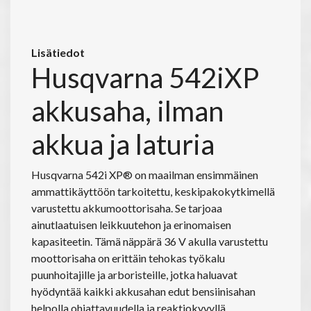
Lisätiedot
Husqvarna 542iXP
akkusaha, ilman
akkua ja laturia
Husqvarna 542i XP® on maailman ensimmäinen
ammattikäyttöön tarkoitettu, keskipakokytkimellä
varustettu akkumoottorisaha. Se tarjoaa
ainutlaatuisen leikkuutehon ja erinomaisen
kapasiteetin. Tämä näppärä 36 V akulla varustettu
moottorisaha on erittäin tehokas työkalu
puunhoitajille ja arboristeille, jotka haluavat
hyödyntää kaikki akkusahan edut bensiinisahan
helpolla ohjattavuudella ja reaktiokyvyllä