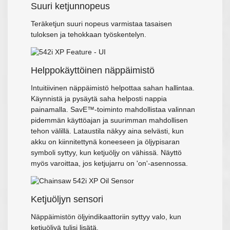
Suuri ketjunnopeus
Teräketjun suuri nopeus varmistaa tasaisen
tuloksen ja tehokkaan työskentelyn.
Helppokäyttöinen näppäimistö
Intuitiivinen näppäimistö helpottaa sahan hallintaa.
Käynnistä ja pysäytä saha helposti nappia
painamalla. SavE™-toiminto mahdollistaa valinnan
pidemmän käyttöajan ja suurimman mahdollisen
tehon välillä. Lataustila näkyy aina selvästi, kun
akku on kiinnitettynä koneeseen ja öljypisaran
symboli syttyy, kun ketjuöljy on vähissä. Näyttö
myös varoittaa, jos ketjujarru on 'on'-asennossa.
Ketjuöljyn sensori
Näppäimistön öljyindikaattoriin syttyy valo, kun
ketjuöljyä tulisi lisätä.