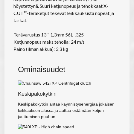
höystettynä. Suuri ketjunopeus ja tehokkaat X-
CUT™-teräketjut tekevät leikkauksista nopeat ja
tarkat.
Terävarustus 13 " 1,3mm 56L .325
Ketjunnopeus maks.teholla:
24 m/s
Paino (ilman akkua): 3,3 kg
Ominaisuudet
Keskipakokytkin
Keskipakokytkin antaa käynnistysenergiaa jokaisen
leikkauksen alussa ja auttaa estämään ketjun
juuttumisen puuhun.