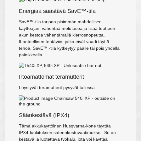
Energiaa säästävä SavE™-tila
SavE™-tila tarjoaa pisimmän mahdollisen
käyttöajan, vähentää melutasoa ja lisää tuotteen
akun kestoa vähentämällä kierrosnopeutta.
Ihanteellinen tehtäviin, jotka eivät vaadi täyttä
tehoa. SavE™ -tila kytkeytyy päälle tai pois yhdellä
painikkeella.
Irtoamattomat terämutterit
Löystyvät terämutterit pysyvät tallessa.
Säänkestävä (IPX4)
Tämä akkukäyttöinen Husqvarna-kone täyttää
IPX4-luokituksen sateenkestovaatimukset. Se on
kestävä ja luotettava työkalu, jota voi käyttää