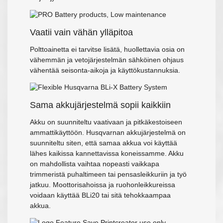
Vaatii vain vähän ylläpitoa
Polttoainetta ei tarvitse lisätä, huollettavia osia on
vähemmän ja vetojärjestelmän sähköinen ohjaus
vähentää seisonta-aikoja ja käyttökustannuksia.
Sama akkujärjestelmä sopii kaikkiin
Akku on suunniteltu vaativaan ja pitkäkestoiseen
ammattikäyttöön. Husqvarnan akkujärjestelmä on
suunniteltu siten, että samaa akkua voi käyttää
lähes kaikissa kannettavissa koneissamme. Akku
on mahdollista vaihtaa nopeasti vaikkapa
trimmeristä puhaltimeen tai pensasleikkuriin ja työ
jatkuu. Moottorisahoissa ja ruohonleikkureissa
voidaan käyttää BLi20 tai sitä tehokkaampaa
akkua.