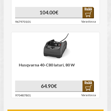
104.00€
Varastossa
967970101
Husqvarna 40-C80 laturi, 80 W
64.90€
Varastossa
970487801