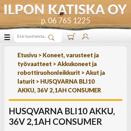
p. 06 765 1225
Etusivu
>
Koneet, varusteet ja
työvaatteet
>
Akkukoneet ja
robottiruohonleikkurit
>
Akut ja
laturit
>
HUSQVARNA BLI10
AKKU, 36V 2,1AH CONSUMER
HUSQVARNA BLI10 AKKU,
36V 2,1AH CONSUMER