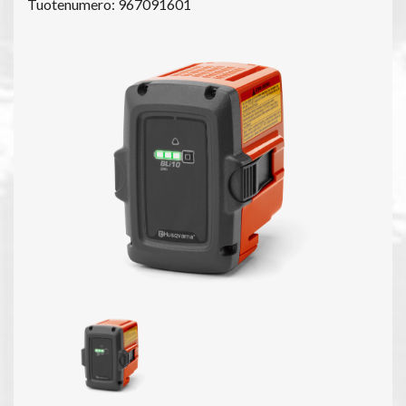
Tuotenumero: 967091601