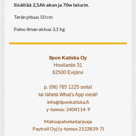
Sisältää 2,5Ah akun ja 70w laturin.
Terän pituus 50 cm
Paino ilman akkua 3,1 kg
Ilpon Katiska Oy
Hovilantie 31
62500 Evijärvi
p. (06) 765 1225 soita!
tai lähetä What's App viesti!
info@ilponkatiska.fi
y-tunnus: 2404114-9
Maksupalveluntarjoaja
Paytrail Oyj (y-tunnus 2122839-7)