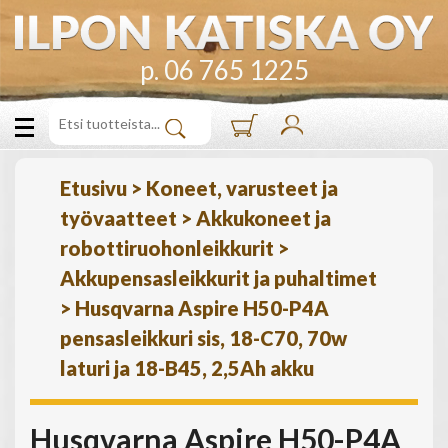
p. 06 765 1225
Etusivu
>
Koneet, varusteet ja
työvaatteet
>
Akkukoneet ja
robottiruohonleikkurit
>
Akkupensasleikkurit ja puhaltimet
>
Husqvarna Aspire H50-P4A
pensasleikkuri sis, 18-C70, 70w
laturi ja 18-B45, 2,5Ah akku
Husqvarna Aspire H50-P4A