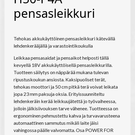
pensasleikkuri
Tehokas akkukäyttöinen pensasleikkuri kätevällä
lehdenkerääjällä ja varastointikoukulla
Leikkaa pensasaidat ja pensaikot helposti tällä
kevyellä 18V akkukäyttöisellä pensasleikkurilla.
Tuotteen säilytys on näppärää mukana tulevan
ripustuskoukun ansiosta. Kaksipuoliset terät,
tehokas moottori ja 50 cm pitkä terä voivat leikata
jopa 23 mm paksuja oksia. Erityissuunniteltu
lehdenkeräin kerää leikkuujätettä jo työvaiheessa,
jolloin jälkisiivouksen tarve vähenee. Tuotteessa on
ergonominen pehmustettu kahva ja turvavarusteena
automaattinen sammutus mikäli laite jäisi
vahingossa päälle valvomatta. Osa POWER FOR