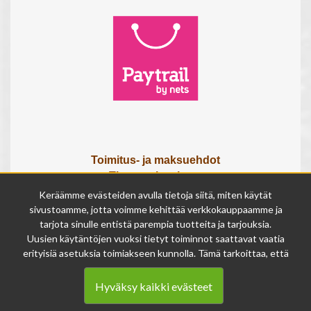
Toimitus- ja maksuehdot
Tietosuojaseloste
Tietoa meistä
Keräämme evästeiden avulla tietoja siitä, miten käytät
Osta lahjakortti
sivustoamme, jotta voimme kehittää verkkokauppaamme ja
Tilauksen peruutuslomake
tarjota sinulle entistä parempia tuotteita ja tarjouksia.
Uusien käytäntöjen vuoksi tietyt toiminnot saattavat vaatia
erityisiä asetuksia toimiakseen kunnolla. Tämä tarkoittaa, että
Olemme avoinna
joissakin tapauksissa anonymisoidut tiedot voivat kertyä,
ma - pe 9 - 17
vaikka olisit kieltänyt evästeiden käytön. Näitä tietoja
la 9 - 14
Hyväksy kaikki evästeet
käytetään ainoastaan palvelumme parantamiseen, eikä niistä
su suljettu