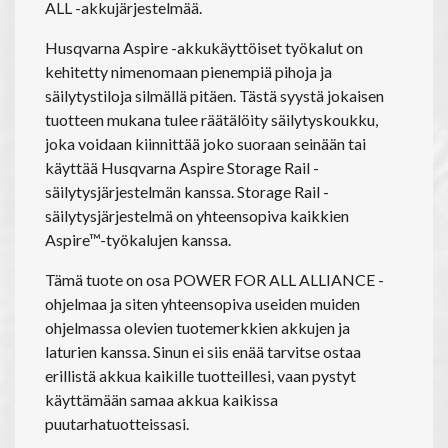
ALL -akkujärjestelmää.
Husqvarna Aspire -akkukäyttöiset työkalut on
kehitetty nimenomaan pienempiä pihoja ja
säilytystiloja silmällä pitäen. Tästä syystä jokaisen
tuotteen mukana tulee räätälöity säilytyskoukku,
joka voidaan kiinnittää joko suoraan seinään tai
käyttää Husqvarna Aspire Storage Rail -
säilytysjärjestelmän kanssa. Storage Rail -
säilytysjärjestelmä on yhteensopiva kaikkien
Aspire™-työkalujen kanssa.
Tämä tuote on osa POWER FOR ALL ALLIANCE -
ohjelmaa ja siten yhteensopiva useiden muiden
ohjelmassa olevien tuotemerkkien akkujen ja
laturien kanssa. Sinun ei siis enää tarvitse ostaa
erillistä akkua kaikille tuotteillesi, vaan pystyt
käyttämään samaa akkua kaikissa
puutarhatuotteissasi.