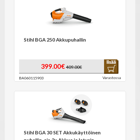
Stihl BGA 250 Akkupuhallin
399.00€
409.00€
Varastossa
BA060115903
Stihl BGA 30 SET Akkukäyttöinen
puhallin, sis.2x Akkua ja laturin