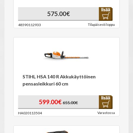
575.00€
Tilapäisesti loppu
48590112933
STIHL HSA 140 R Akkukäyttöinen
pensasleikkuri 60 cm
599.00€
655.00€
Varastossa
HA020113504