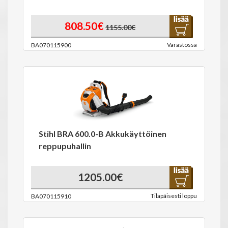
808.50€
1155.00€
Varastossa
BA070115900
Stihl BRA 600.0-B Akkukäyttöinen
reppupuhallin
1205.00€
Tilapäisesti loppu
BA070115910