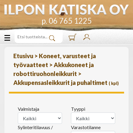
p. 06 765 1225
Etusivu
>
Koneet, varusteet ja
työvaatteet
>
Akkukoneet ja
robottiruohonleikkurit
>
Akkupensasleikkurit ja puhaltimet
(
kpl)
Valmistaja
Tyyppi
Sylinteritilavuus /
Varastotilanne