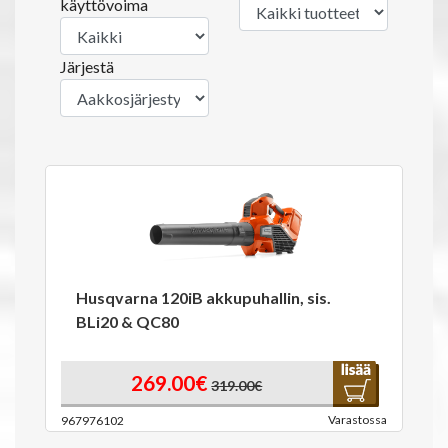
käyttövoima
Järjestä
Husqvarna 120iB akkupuhallin, sis.
BLi20 & QC80
269.00€
319.00€
Varastossa
967976102