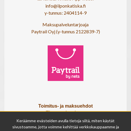
info@ilponkatiska.fi
y-tunnus: 2404114-9
Maksupalveluntarjoaja
Paytrail Oyj (y-tunnus 2122839-7)
Toimitus- ja maksuehdot
Tietosuojaseloste
Tietoa meistä
Keräämme evästeiden avulla tietoja siitä, miten käytät
Osta lahjakortti
sivustoamme, jotta voimme kehittää verkkokauppaamme ja