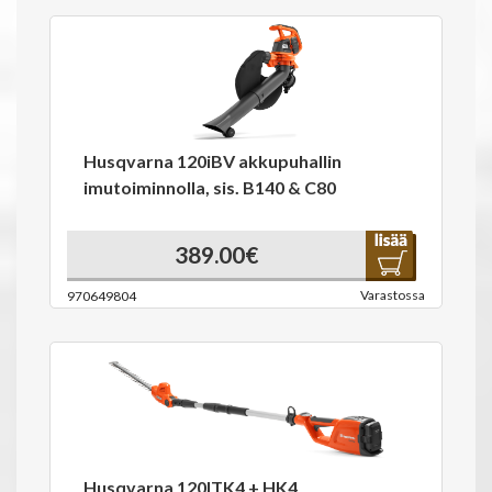
Husqvarna 120iBV akkupuhallin
imutoiminnolla, sis. B140 & C80
389.00€
Varastossa
970649804
Husqvarna 120ITK4 + HK4