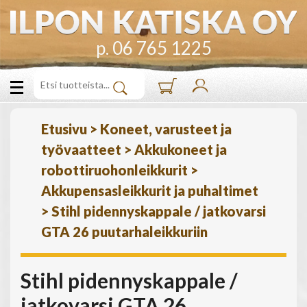
p. 06 765 1225
Etusivu
>
Koneet, varusteet ja
työvaatteet
>
Akkukoneet ja
robottiruohonleikkurit
>
Akkupensasleikkurit ja puhaltimet
>
Stihl pidennyskappale / jatkovarsi
GTA 26 puutarhaleikkuriin
Stihl pidennyskappale /
jatkovarsi GTA 26