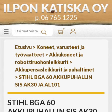
p. 06 765 1225
Etusivu
>
Koneet, varusteet ja
työvaatteet
>
Akkukoneet ja
robottiruohonleikkurit
>
Akkupensasleikkurit ja puhaltimet
>
STIHL BGA 60 AKKUPUHALLIN
SIS AK30 JA AL101
STIHL BGA 60
AKKUPUHALLIN SIS AK30