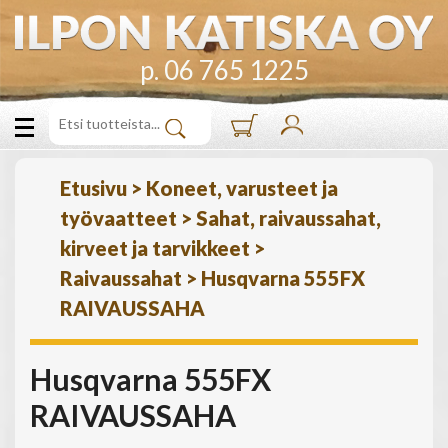
p. 06 765 1225
Etusivu
>
Koneet, varusteet ja
työvaatteet
>
Sahat, raivaussahat,
kirveet ja tarvikkeet
>
Raivaussahat
>
Husqvarna 555FX
RAIVAUSSAHA
Husqvarna 555FX
RAIVAUSSAHA