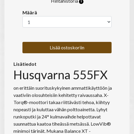
Hintahistoria
Määrä
Lisää ostoskoriin
Lisätiedot
Husqvarna 555FX
on erittäin suorituskykyinen ammattikäyttöön ja
vaativiin olosuhteisiin kehitetty raivaussaha. X-
Torq®-moottori takaa riittävästi tehoa, kiihtyy
nopeasti ja kuluttaa vähän polttoainetta. Lyhyt
runkoputki ja 24° kulmavaihde helpottavat
suunnattua kaatoa tiheässä metsässä. LowVib®
minimoi tärinät. Mukana Balance XT -