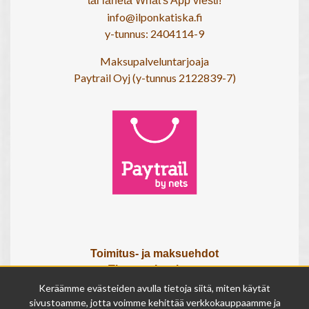
tai lähetä What's App viesti!
info@ilponkatiska.fi
y-tunnus: 2404114-9
Maksupalveluntarjoaja
Paytrail Oyj (y-tunnus 2122839-7)
Toimitus- ja maksuehdot
Tietosuojaseloste
Tietoa meistä
Keräämme evästeiden avulla tietoja siitä, miten käytät
Osta lahjakortti
sivustoamme, jotta voimme kehittää verkkokauppaamme ja