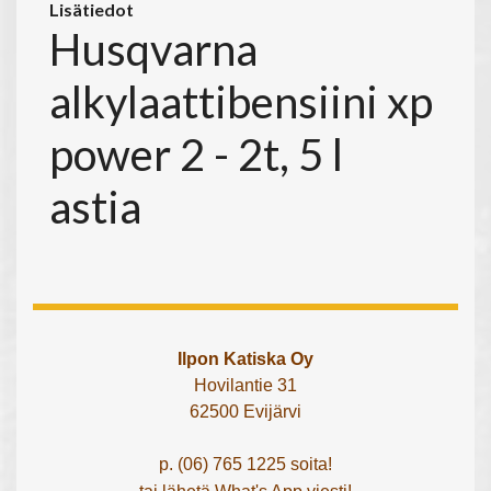
Lisätiedot
Husqvarna
alkylaattibensiini xp
power 2 - 2t, 5 l
astia
Ilpon Katiska Oy
Hovilantie 31
62500 Evijärvi
p. (06) 765 1225 soita!