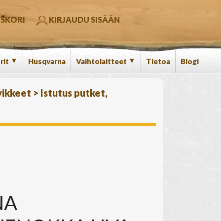
SKORI
KIRJAUDU SISÄÄN
▼
▼
rit
Husqvarna
Vaihtolaitteet
Tietoa
Blogi
vikkeet
>
Istutus putket,
NA