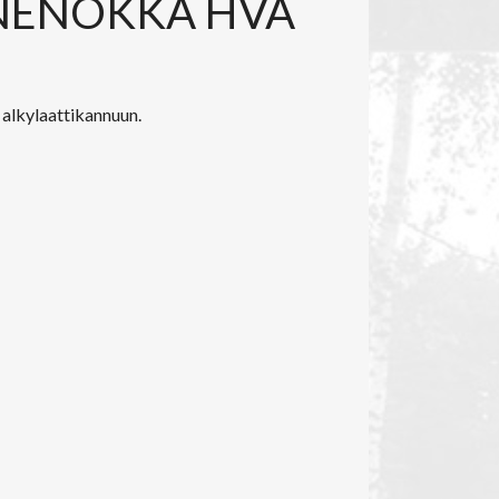
NENOKKA HVA
alkylaattikannuun.