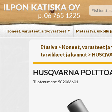
p. 06 765 1225
▼
Koneet, varusteet ja työvaatteet
Metsästys, ulkoilu j
Etusivu
>
Koneet, varusteet ja
tarvikkeet ja kannut
>
HUSQVA
HUSQVARNA POLTTO
Tuotenumero: 582066601