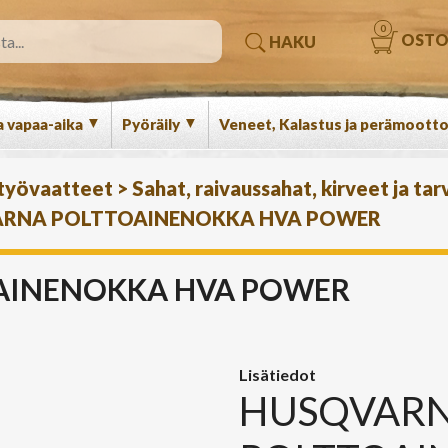
0
OSTO
HAKU
▼
▼
a vapaa-aika
Pyöräily
Veneet, Kalastus ja perämootto
 työvaatteet
>
Sahat, raivaussahat, kirveet ja tar
RNA POLTTOAINENOKKA HVA POWER
AINENOKKA HVA POWER
Lisätiedot
HUSQVAR