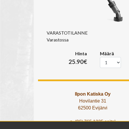
VARASTOTILANNE
Varastossa
Hinta
Määrä
25.90€
Ilpon Katiska Oy
Hovilantie 31
62500 Evijärvi
p. (06) 765 1225 soita!
tai lähetä What's App viesti!