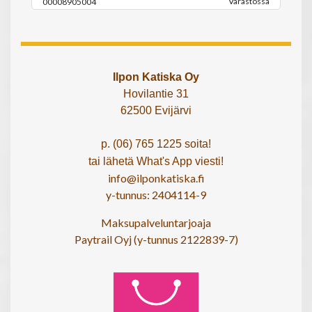
Varastossa
00008905004
Ilpon Katiska Oy
Hovilantie 31
62500 Evijärvi
p. (06) 765 1225 soita!
tai lähetä What's App viesti!
info@ilponkatiska.fi
y-tunnus: 2404114-9
Maksupalveluntarjoaja
Paytrail Oyj (y-tunnus 2122839-7)