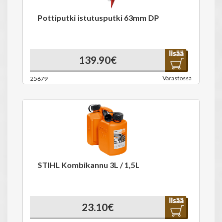
Pottiputki istutusputki 63mm DP
139.90€
Varastossa
25679
STIHL Kombikannu 3L / 1,5L
23.10€