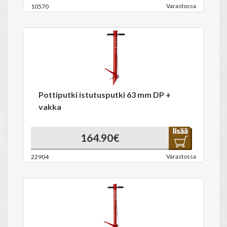
Varastossa
10570
Pottiputki istutusputki 63 mm DP +
vakka
164.90€
Varastossa
22904