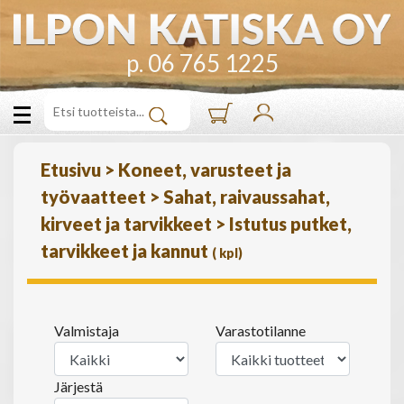
p. 06 765 1225
Etusivu
>
Koneet, varusteet ja
työvaatteet
>
Sahat, raivaussahat,
kirveet ja tarvikkeet
>
Istutus putket,
tarvikkeet ja kannut
(
kpl)
Valmistaja
Varastotilanne
Järjestä