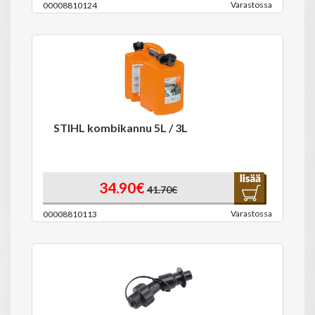
Varastossa
00008810124
STIHL kombikannu 5L / 3L
34.90€
41.70€
Varastossa
00008810113