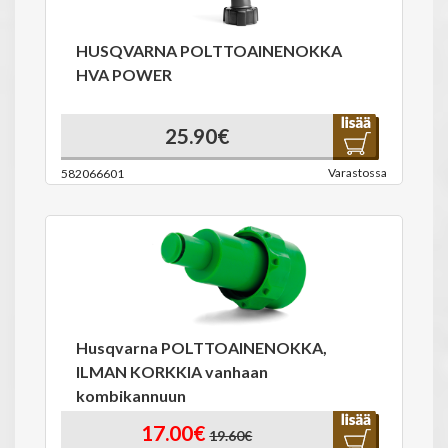
HUSQVARNA POLTTOAINENOKKA
HVA POWER
25.90€
Varastossa
582066601
Husqvarna POLTTOAINENOKKA,
ILMAN KORKKIA vanhaan
kombikannuun
17.00€
19.60€