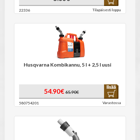
Tilapäisesti loppu
22336
Husqvarna Kombikannu, 5 l + 2,5 l uusi
54.90€
65.90€
Varastossa
580754201