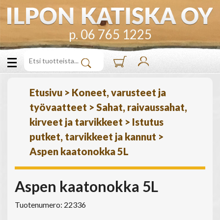
p. 06 765 1225
Etusivu
>
Koneet, varusteet ja
työvaatteet
>
Sahat, raivaussahat,
kirveet ja tarvikkeet
>
Istutus
putket, tarvikkeet ja kannut
>
Aspen kaatonokka 5L
Aspen kaatonokka 5L
Tuotenumero: 22336