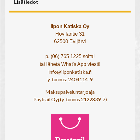
Lisätiedot
Ilpon Katiska Oy
Hovilantie 31
62500 Evijärvi
p. (06) 765 1225 soita!
tai lähetä What's App viesti!
info@ilponkatiska.fi
y-tunnus: 2404114-9
Maksupalveluntarjoaja
Paytrail Oyj (y-tunnus 2122839-7)