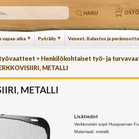
0
OSTO
HAKU
▼
▼
a vapaa-aika
Pyöräily
Veneet, Kalastus ja perämootto
 työvaatteet
>
Henkilökohtaiset työ- ja turvava
ERKKOVISIIRI, METALLI
IRI, METALLI
Lisätiedot
Verkkovisiiri sopii Husqvarnan Fu
Materiaali: metalli.