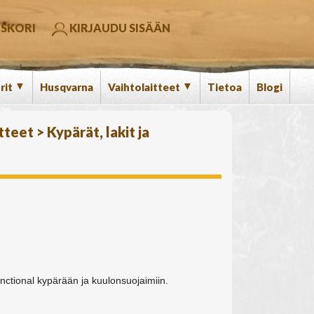
SKORI
KIRJAUDU SISÄÄN
▼
▼
rit
Husqvarna
Vaihtolaitteet
Tietoa
Blogi
atteet
>
Kypärät, lakit ja
nctional kypärään ja kuulonsuojaimiin.