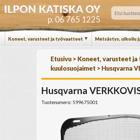
p. 06 765 1225
▼
Koneet, varusteet ja työvaatteet
Metsästys, ulkoilu j
Etusivu
>
Koneet, varusteet ja
kuulosuojaimet
>
Husqvarna V
Husqvarna VERKKOVISI
Tuotenumero: 599675001