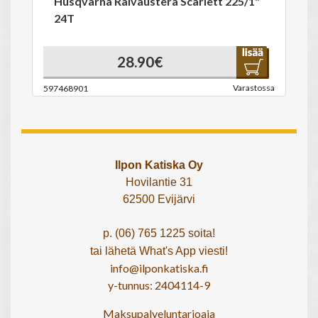
Husqvarna Raivausterä Scarlett 225/1"
24T
28.90€
Varastossa
597468901
Ilpon Katiska Oy
Hovilantie 31
62500 Evijärvi
p. (06) 765 1225 soita!
tai lähetä What's App viesti!
info@ilponkatiska.fi
y-tunnus: 2404114-9
Maksupalveluntarjoaja