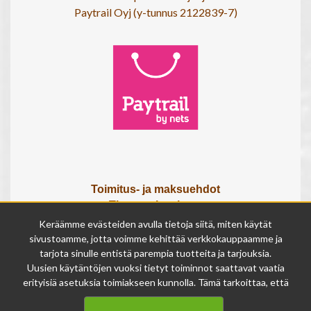
Paytrail Oyj (y-tunnus 2122839-7)
Toimitus- ja maksuehdot
Tietosuojaseloste
Tietoa meistä
Keräämme evästeiden avulla tietoja siitä, miten käytät
Osta lahjakortti
sivustoamme, jotta voimme kehittää verkkokauppaamme ja
tarjota sinulle entistä parempia tuotteita ja tarjouksia.
Tilauksen peruutuslomake
Uusien käytäntöjen vuoksi tietyt toiminnot saattavat vaatia
erityisiä asetuksia toimiakseen kunnolla. Tämä tarkoittaa, että
Olemme avoinna
joissakin tapauksissa anonymisoidut tiedot voivat kertyä,
ma - pe 9 - 17