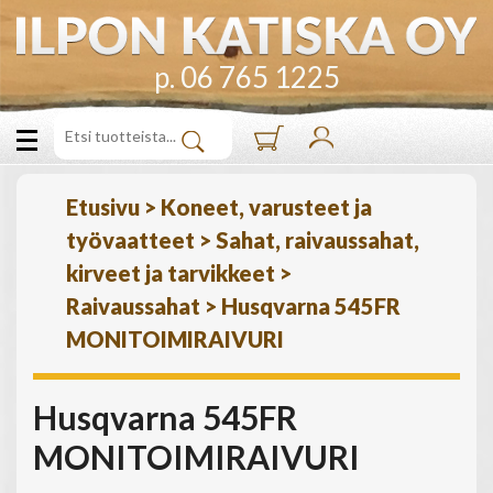
p. 06 765 1225
Etusivu
>
Koneet, varusteet ja
työvaatteet
>
Sahat, raivaussahat,
kirveet ja tarvikkeet
>
Raivaussahat
>
Husqvarna 545FR
MONITOIMIRAIVURI
Husqvarna 545FR
MONITOIMIRAIVURI