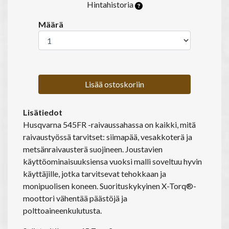
Hintahistoria
Määrä
Lisää ostoskoriin
Lisätiedot
Husqvarna 545FR -raivaussahassa on kaikki, mitä
raivaustyössä tarvitset: siimapää, vesakkoterä ja
metsänraivausterä suojineen. Joustavien
käyttöominaisuuksiensa vuoksi malli soveltuu hyvin
käyttäjille, jotka tarvitsevat tehokkaan ja
monipuolisen koneen. Suorituskykyinen X-Torq®-
moottori vähentää päästöjä ja
polttoaineenkulutusta.