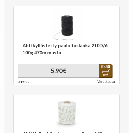
Ahti kyllästetty pauloituslanka 210D/6
100g 470m musta
5.90€
Varastossa
31588