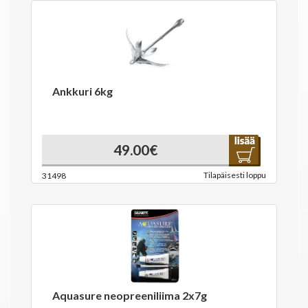
Ankkuri 6kg
49.00€
Tilapäisesti loppu
31498
Aquasure neopreeniliima 2x7g