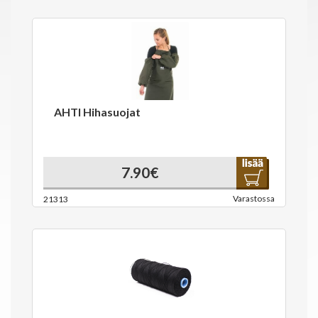
AHTI Hihasuojat
7.90€
Varastossa
21313