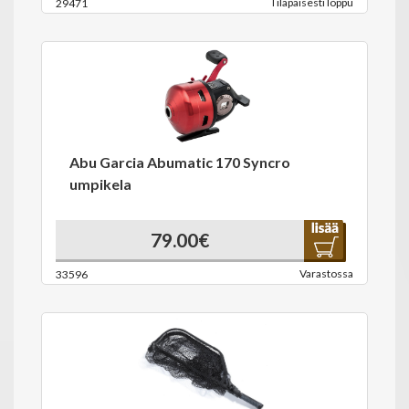
Tilapäisesti loppu
29471
Abu Garcia Abumatic 170 Syncro
umpikela
79.00€
Varastossa
33596