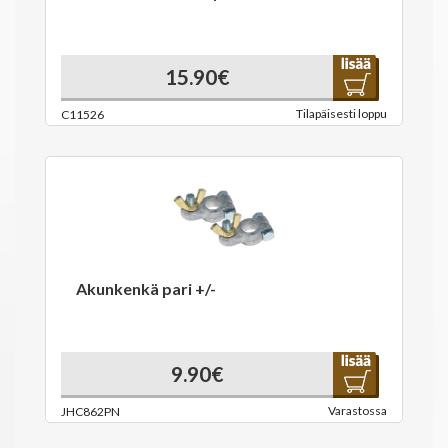
15.90€
Tilapäisesti loppu
C11526
Akunkenkä pari +/-
9.90€
Varastossa
JHC862PN