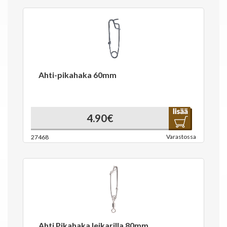
Ahti-pikahaka 60mm
4.90€
Varastossa
27468
Ahti Pikahaka leikarilla 80mm