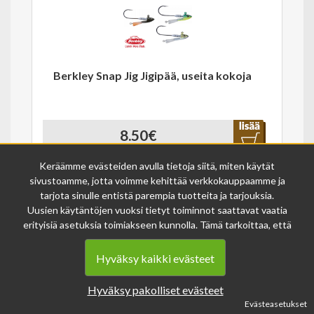
Berkley Snap Jig Jigipää, useita kokoja
8.50€
Varastossa
31032
Keräämme evästeiden avulla tietoja siitä, miten käytät
sivustoamme, jotta voimme kehittää verkkokauppaamme ja
tarjota sinulle entistä parempia tuotteita ja tarjouksia.
Uusien käytäntöjen vuoksi tietyt toiminnot saattavat vaatia
erityisiä asetuksia toimiakseen kunnolla. Tämä tarkoittaa, että
joissakin tapauksissa anonymisoidut tiedot voivat kertyä,
vaikka olisit kieltänyt evästeiden käytön. Näitä tietoja
Hyväksy kaikki evästeet
käytetään ainoastaan palvelumme parantamiseen, eikä niistä
Berkley Trilene XL 270m Monofiili Siima,
voida tunnistaa henkilökohtaisia tietoja.
Hyväksy pakolliset evästeet
Voit muuttaa evästeasetuksiasi milloin tahansa sivun
Kirkas
Evästeasetukset
alalaidasta löytyvän evästeiden asetukset -linkin kautta.