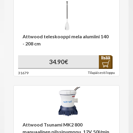
Attwood teleskooppi mela alumiini 140
- 208 cm
34.90€
Tilapäisesti loppu
31679
Attwood Tsunami MK2 800
manuaalinen pilssipumppu, 12V, 50l/min