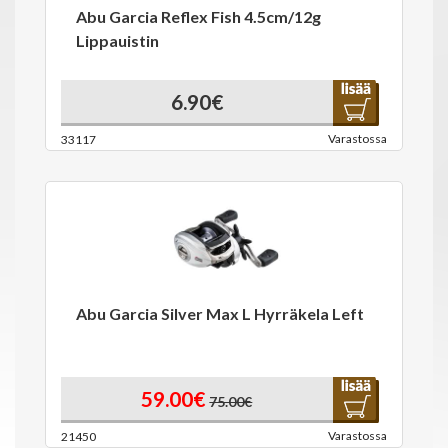
Abu Garcia Reflex Fish 4.5cm/12g
Lippauistin
6.90€
Varastossa
33117
Abu Garcia Silver Max L Hyrräkela Left
59.00€
75.00€
Varastossa
21450