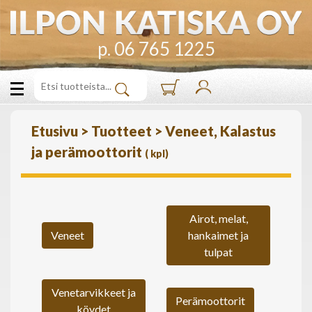
p. 06 765 1225
Etusivu
>
Tuotteet
>
Veneet, Kalastus
ja perämoottorit
(
kpl)
Airot, melat,
Veneet
hankaimet ja
tulpat
Venetarvikkeet ja
Perämoottorit
köydet