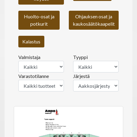
Huolto-osat ja
Ohjauksen osat ja
potkurit
kaukosäätökaapelit
Kalastus
Valmistaja
Tyyppi
Varastotilanne
Järjestä