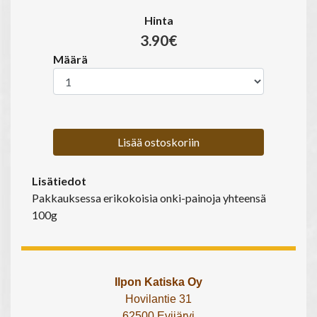
Hinta
3.90€
Määrä
Lisää ostoskoriin
Lisätiedot
Pakkauksessa erikokoisia onki-painoja yhteensä
100g
Ilpon Katiska Oy
Hovilantie 31
62500 Evijärvi