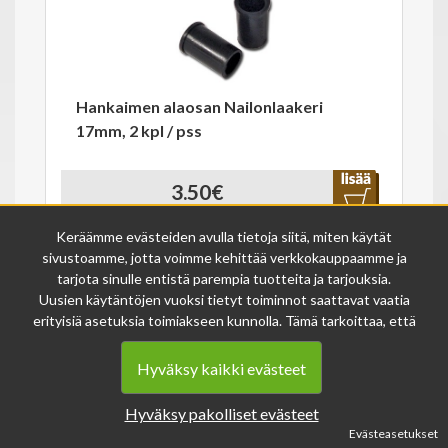
Hankaimen alaosan Nailonlaakeri
17mm, 2 kpl / pss
3.50€
Varastossa
25594
Keräämme evästeiden avulla tietoja siitä, miten käytät
sivustoamme, jotta voimme kehittää verkkokauppaamme ja
tarjota sinulle entistä parempia tuotteita ja tarjouksia.
Uusien käytäntöjen vuoksi tietyt toiminnot saattavat vaatia
erityisiä asetuksia toimiakseen kunnolla. Tämä tarkoittaa, että
joissakin tapauksissa anonymisoidut tiedot voivat kertyä,
vaikka olisit kieltänyt evästeiden käytön. Näitä tietoja
Hyväksy kaikki evästeet
käytetään ainoastaan palvelumme parantamiseen, eikä niistä
Hankainholkki laitamalli, 1 kpl
voida tunnistaa henkilökohtaisia tietoja.
Hyväksy pakolliset evästeet
Voit muuttaa evästeasetuksiasi milloin tahansa sivun
Evästeasetukset
alalaidasta löytyvän evästeiden asetukset -linkin kautta.