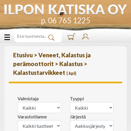
p. 06 765 1225
Etusivu
>
Veneet, Kalastus ja
perämoottorit
>
Kalastus
>
Kalastustarvikkeet
(
kpl)
Valmistaja
Tyyppi
Varastotilanne
Järjestä