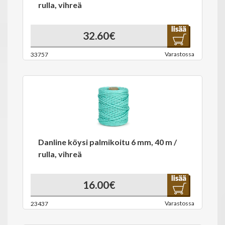
rulla, vihreä
32.60€
Varastossa
33757
Danline köysi palmikoitu 6 mm, 40 m /
rulla, vihreä
16.00€
Varastossa
23437