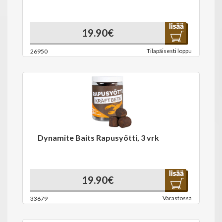
19.90€
Tilapäisesti loppu
26950
Dynamite Baits Rapusyötti, 3 vrk
19.90€
Varastossa
33679