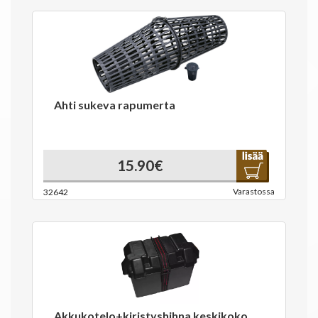
Ahti sukeva rapumerta
15.90€
Varastossa
32642
Akkukotelo+kiristyshihna keskikoko