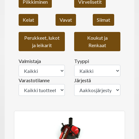
Pilkkiminen
Virvelisetit
Kelat
Vavat
Siimat
Perukkeet, lukot
Koukut ja
ja leikarit
Renkaat
Valmistaja
Tyyppi
Varastotilanne
Järjestä