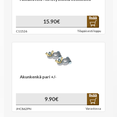
15.90€
Tilapäisesti loppu
C11526
Akunkenkä pari +/-
9.90€
Varastossa
JHC862PN