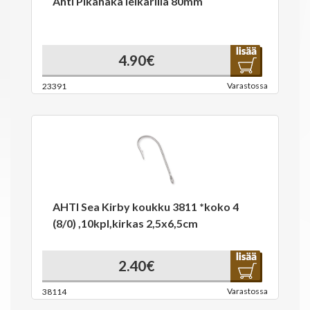
Ahti Pikahaka leikarilla 80mm
4.90€
Varastossa
23391
AHTI Sea Kirby koukku 3811 *koko 4
(8/0) ,10kpl,kirkas 2,5x6,5cm
2.40€
Varastossa
38114