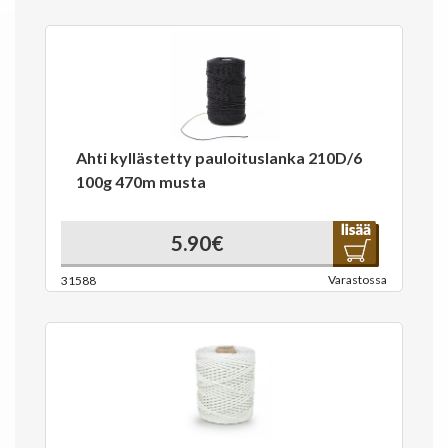
Ahti kyllästetty pauloituslanka 210D/6
100g 470m musta
5.90€
Varastossa
31588