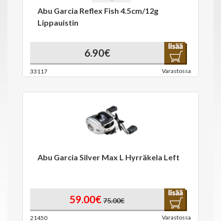
Abu Garcia Reflex Fish 4.5cm/12g
Lippauistin
6.90€
Varastossa
33117
Abu Garcia Silver Max L Hyrräkela Left
59.00€
75.00€
Varastossa
21450