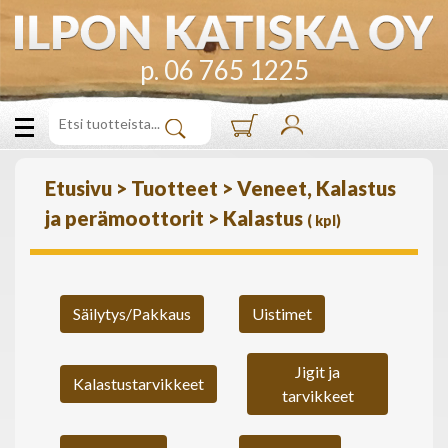
p. 06 765 1225
Etusivu
>
Tuotteet
>
Veneet, Kalastus
ja perämoottorit
>
Kalastus
(
kpl)
Säilytys/Pakkaus
Uistimet
Jigit ja
Kalastustarvikkeet
tarvikkeet