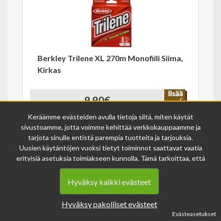
Berkley Trilene XL 270m Monofiili Siima,
Kirkas
9.90€
Keräämme evästeiden avulla tietoja siitä, miten käytät
Varastossa
33118
sivustoamme, jotta voimme kehittää verkkokauppaamme ja
tarjota sinulle entistä parempia tuotteita ja tarjouksia.
Uusien käytäntöjen vuoksi tietyt toiminnot saattavat vaatia
erityisiä asetuksia toimiakseen kunnolla. Tämä tarkoittaa, että
joissakin tapauksissa anonymisoidut tiedot voivat kertyä,
vaikka olisit kieltänyt evästeiden käytön. Näitä tietoja
Hyväksy kaikki evästeet
käytetään ainoastaan palvelumme parantamiseen, eikä niistä
voida tunnistaa henkilökohtaisia tietoja.
Hyväksy pakolliset evästeet
Berkley URBN Jigger 20 vapa 2.10m 5-
Voit muuttaa evästeasetuksiasi milloin tahansa sivun
Evästeasetukset
20g 2pc
alalaidasta löytyvän evästeiden asetukset -linkin kautta.