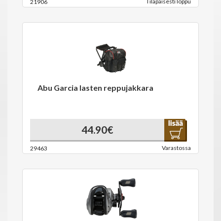
Tilapäisesti loppu
21906
Abu Garcia lasten reppujakkara
44.90€
Varastossa
29463