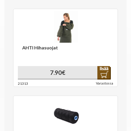
AHTI Hihasuojat
7.90€
Varastossa
21313