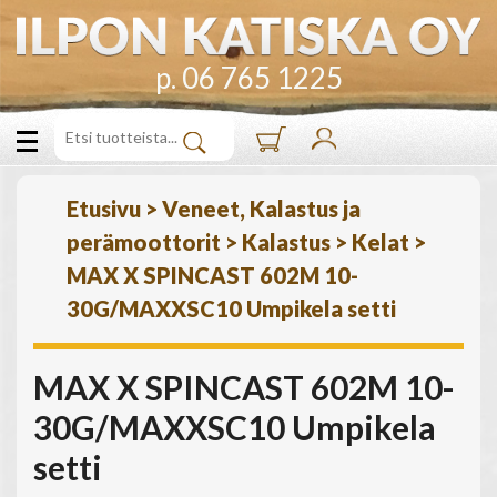
p. 06 765 1225
Etusivu
>
Veneet, Kalastus ja
perämoottorit
>
Kalastus
>
Kelat
>
MAX X SPINCAST 602M 10-
30G/MAXXSC10 Umpikela setti
MAX X SPINCAST 602M 10-
30G/MAXXSC10 Umpikela
setti