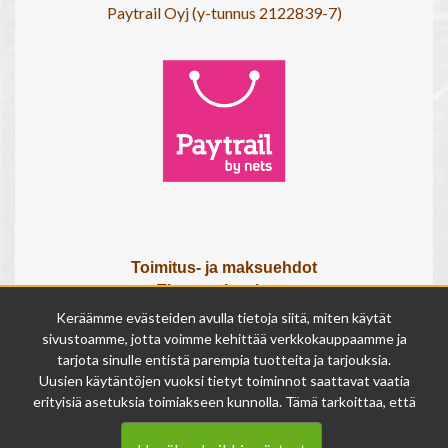
Paytrail Oyj (y-tunnus 2122839-7)
Toimitus- ja maksuehdot
Tietosuojaseloste
Tietoa meistä
Keräämme evästeiden avulla tietoja siitä, miten käytät
Osta lahjakortti
sivustoamme, jotta voimme kehittää verkkokauppaamme ja
tarjota sinulle entistä parempia tuotteita ja tarjouksia.
Tilauksen peruutuslomake
Uusien käytäntöjen vuoksi tietyt toiminnot saattavat vaatia
erityisiä asetuksia toimiakseen kunnolla. Tämä tarkoittaa, että
Olemme avoinna
joissakin tapauksissa anonymisoidut tiedot voivat kertyä,
ma - pe 9 - 17
vaikka olisit kieltänyt evästeiden käytön. Näitä tietoja
la 9 - 14