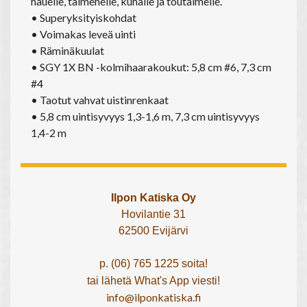
hauelle, taimenelle, kuhalle ja toutaimelle.
• Superyksityiskohdat
• Voimakas leveä uinti
• Räminäkuulat
• SGY 1X BN -kolmihaarakoukut: 5,8 cm #6, 7,3 cm
#4
• Taotut vahvat uistinrenkaat
• 5,8 cm uintisyvyys 1,3-1,6 m, 7,3 cm uintisyvyys
1,4-2 m
Ilpon Katiska Oy
Hovilantie 31
62500 Evijärvi
p. (06) 765 1225 soita!
tai lähetä What's App viesti!
info@ilponkatiska.fi