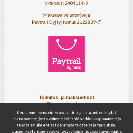
y-tunnus: 2404114-9
Maksupalveluntarjoaja
Paytrail Oyj (y-tunnus 2122839-7)
Toimitus- ja maksuehdot
Tietosuojaseloste
Tietoa meistä
Keräämme evästeiden avulla tietoja siitä, miten käytät
Osta lahjakortti
sivustoamme, jotta voimme kehittää verkkokauppaamme ja
tarjota sinulle entistä parempia tuotteita ja tarjouksia.
Tilauksen peruutuslomake
Uusien käytäntöjen vuoksi tietyt toiminnot saattavat vaatia