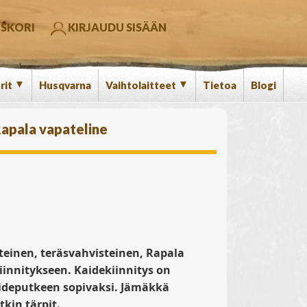
SKORI
KIRJAUDU SISÄÄN
▼
▼
rit
Husqvarna
Vaihtolaitteet
Tietoa
Blogi
apala vapateline
einen, teräsvahvisteinen, Rapala
kiinnitykseen. Kaidekiinnitys on
aideputkeen sopivaksi. Jämäkkä
kin tärpit.