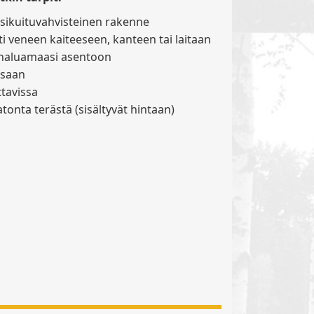
 lasikuituvahvisteinen rakenne
ti veneen kaiteeseen, kanteen tai laitaan
u haluamaasi asentoon
osaan
ttavissa
atonta terästä (sisältyvät hintaan)