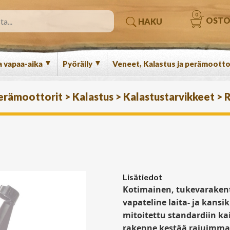
0
OSTO
HAKU
▼
▼
a vapaa-aika
Pyöräily
Veneet, Kalastus ja perämootto
perämoottorit
>
Kalastus
>
Kalastustarvikkeet
>
R
Lisätiedot
Kotimainen, tukevarakent
vapateline laita- ja kansi
mitoitettu standardiin k
rakenne kestää rajuimmat