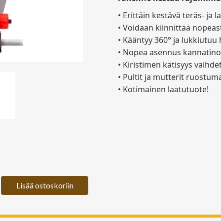
• Erittäin kestävä teräs- ja
• Voidaan kiinnittää nopeas
• Kääntyy 360° ja lukkiutu
• Nopea asennus kannatin
• Kiristimen kätisyys vaihde
• Pultit ja mutterit ruostum
• Kotimainen laatutuote!
Lisää ostoskoriin