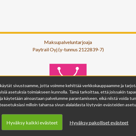
Maksupalveluntarjoaja
Paytrail Oyj (y-tunnus 2122839-7)
 käytät sivustoamme, jotta voimme kehittää verkkokauppaamme ja tarjota s
isiä asetuksia toimiakseen kunnolla. Tämä tarkoittaa, että joissakin tapau
ja käytetään ainoastaan palvelumme parantamiseen, eikä niistä voida tunn
easetuksiasi milloin tahansa sivun alalaidasta löytyvän evästeiden asetuk
Hyväksy kaikki evästeet
Hyväksy pakolliset evästeet