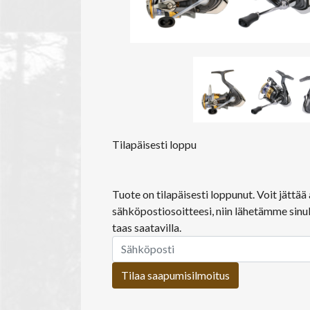
Tilapäisesti loppu
Tuote on tilapäisesti loppunut. Voit jättä
sähköpostiosoitteesi, niin lähetämme sinul
taas saatavilla.
Tilaa saapumisilmoitus