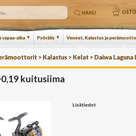
0
OSTO
HAKU
▼
▼
a vapaa-aika
Pyöräily
Veneet, Kalastus ja perämootto
perämoottorit
>
Kalastus
>
Kelat
>
Daiwa Laguna 
0,19 kuitusiima
Lisätiedot