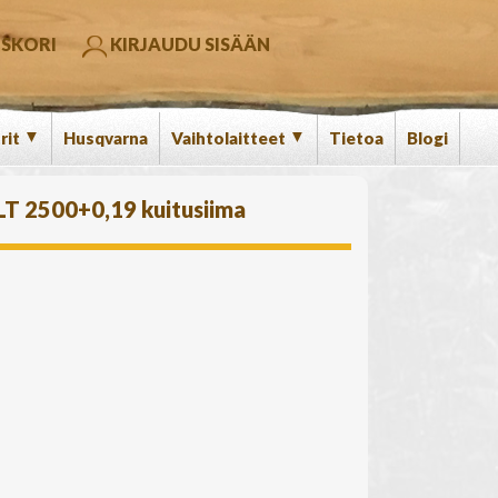
SKORI
KIRJAUDU SISÄÄN
▼
▼
rit
Husqvarna
Vaihtolaitteet
Tietoa
Blogi
LT 2500+0,19 kuitusiima