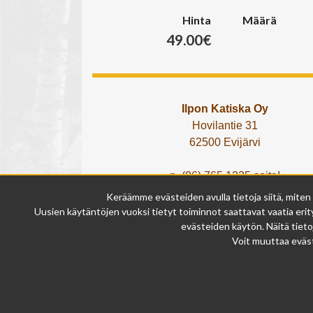
Hinta
Määrä
49.00€
Ilpon Katiska Oy
Hovilantie 31
62500 Evijärvi
p. (06) 765 1225 soita!
tai lähetä What's App viesti!
Keräämme evästeiden avulla tietoja siitä, miten
info@ilponkatiska.fi
Uusien käytäntöjen vuoksi tietyt toiminnot saattavat vaatia erity
y-tunnus: 2404114-9
evästeiden käytön. Näitä tieto
Voit muuttaa eväst