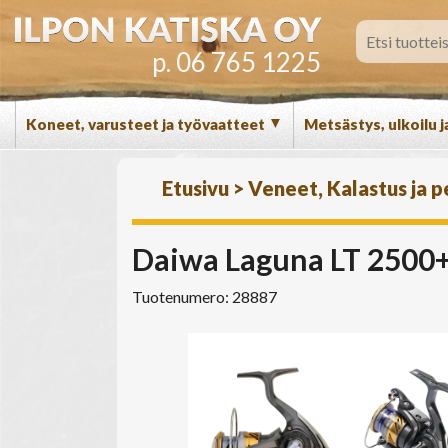
p. 06 765 1225
▼
Koneet, varusteet ja työvaatteet
Metsästys, ulkoilu j
Etusivu
>
Veneet, Kalastus ja 
Daiwa Laguna LT 2500+
Tuotenumero: 28887