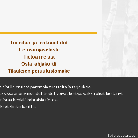
Toimitus- ja maksuehdot
Tietosuojaseloste
Tietoa meistä
Osta lahjakortti
Tilauksen peruutuslomake
Olemme avoinna
inulle entistä parempia tuotteita ja tarjouksia.
ma - pe 9 - 17
ksissa anonymisoidut tiedot voivat kertyä, vaikka olisit kieltänyt
la 9 - 14
istaa henkilökohtaisia tietoja.
su suljettu
set -linkin kautta.
Evästeasetukset