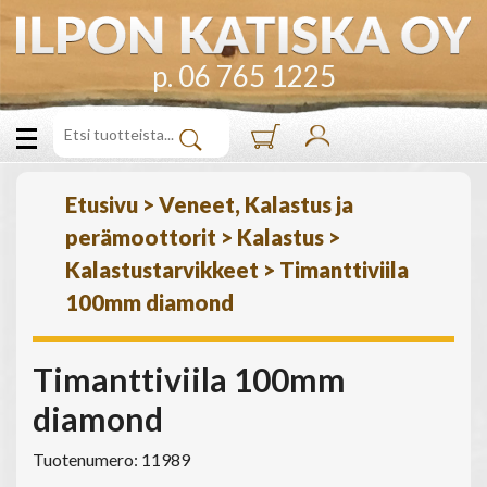
p. 06 765 1225
Etusivu
>
Veneet, Kalastus ja
perämoottorit
>
Kalastus
>
Kalastustarvikkeet
>
Timanttiviila
100mm diamond
Timanttiviila 100mm
diamond
Tuotenumero: 11989