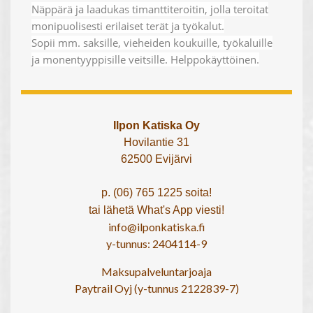
Näppärä ja laadukas timanttiteroitin, jolla teroitat
monipuolisesti erilaiset terät ja työkalut.
Sopii mm. saksille, vieheiden koukuille, työkaluille
ja monentyyppisille veitsille. Helppokäyttöinen.
Ilpon Katiska Oy
Hovilantie 31
62500 Evijärvi
p. (06) 765 1225 soita!
tai lähetä What's App viesti!
info@ilponkatiska.fi
y-tunnus: 2404114-9
Maksupalveluntarjoaja
Paytrail Oyj (y-tunnus 2122839-7)