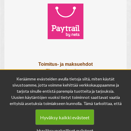
Toimitus- ja maksuehdot
Tietosuojaseloste
Tietoa meistä
Keräämme evästeiden avulla tietoja siitä, miten käytät
Osta lahjakortti
sivustoamme, jotta voimme kehittää verkkokauppaamme ja
tarjota sinulle entistä parempia tuotteita ja tarjouksia.
Tilauksen peruutuslomake
Uusien käytäntöjen vuoksi tietyt toiminnot saattavat vaatia
erityisiä asetuksia toimiakseen kunnolla. Tämä tarkoittaa, että
Olemme avoinna
joissakin tapauksissa anonymisoidut tiedot voivat kertyä,
ma - pe 9 - 17
vaikka olisit kieltänyt evästeiden käytön. Näitä tietoja
la 9 - 14
Hyväksy kaikki evästeet
käytetään ainoastaan palvelumme parantamiseen, eikä niistä
su suljettu
voida tunnistaa henkilökohtaisia tietoja.
Hyväksy pakolliset evästeet