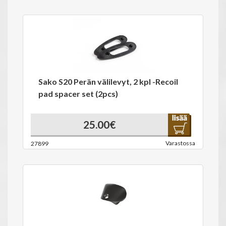
Sako S20 Perän välilevyt, 2 kpl -Recoil
pad spacer set (2pcs)
25.00€
Varastossa
27899