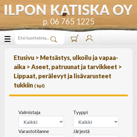
p. 06 765 1225
Etusivu
>
Metsästys, ulkoilu ja vapaa-
aika
>
Aseet, patruunat ja tarvikkeet
>
Lippaat, perälevyt ja lisävarusteet
tukkiin
(
kpl)
Valmistaja
Tyyppi
Varastotilanne
Järjestä