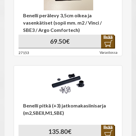
Benelli perälevy 3,5cm oikea ja
vasenkätiset (sopii mm. m2 / Vinci /
SBE3 / Argo Comfortech)
69.50€
Varastossa
27153
Benelli pitkä (+3) jatkomakasiinisarja
(m2,SBEII,M1,SBE)
135.80€