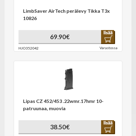
LimbSaver AirTech perälevy Tikka T3x
10826
69.90€
Varastossa
HJO352042
Lipas CZ 452/453 .22wmr.17hmr 10-
patruunaa, muovia
38.50€