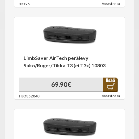
Varastossa
33125
LimbSaver AirTech perälevy
Sako/Ruger/Tikka T3 (ei T3x) 10803
69.90€
Varastossa
HJO352040