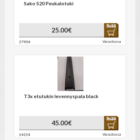
Sako S20 Peukalotuki
25.00€
Varastossa
27904
T3x etutukin levennyspala black
45.00€
Varastossa
24154