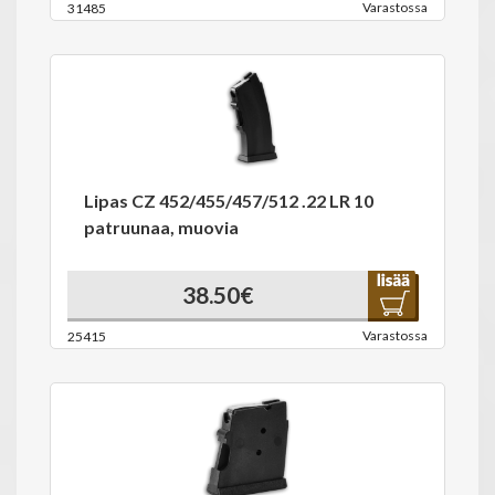
Varastossa
31485
Lipas CZ 452/455/457/512 .22 LR 10
patruunaa, muovia
38.50€
Varastossa
25415