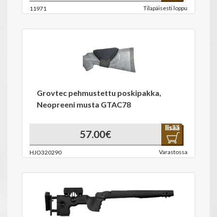
Tilapäisesti loppu
11971
Grovtec pehmustettu poskipakka,
Neopreeni musta GTAC78
57.00€
Varastossa
HJO320290