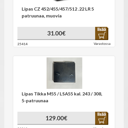
Lipas CZ 452/455/457/512 .22 LR 5
patruunaa, muovia
31.00€
Varastossa
25414
Lipas Tikka M55 / LSA55 kal. 243 / 308,
5-patruunaa
129.00€