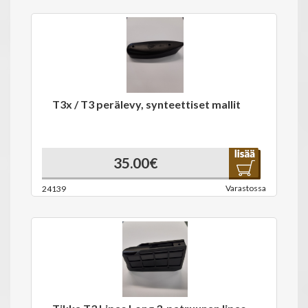
T3x / T3 perälevy, synteettiset mallit
35.00€
Varastossa
24139