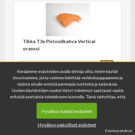
Tikka T3x Pistoolikahva Vertical
oranssi
35.00€
Keräämme evästeiden avulla tietoja siitä, miten käytät
sivustoamme, jotta voimme kehittää verkkokauppaamme ja
Varastossa
19520
tarjota sinulle entistä parempia tuotteita ja tarjouksia.
Uusien käytäntöjen vuoksi tietyt toiminnot saattavat vaatia
erityisiä asetuksia toimiakseen kunnolla. Tämä tarkoittaa, että
joissakin tapauksissa anonymisoidut tiedot voivat kertyä,
vaikka olisit kieltänyt evästeiden käytön. Näitä tietoja
Hyväksy kaikki evästeet
Ilpon Katiska Oy
käytetään ainoastaan palvelumme parantamiseen, eikä niistä
Hovilantie 31
voida tunnistaa henkilökohtaisia tietoja.
Hyväksy pakolliset evästeet
62500 Evijärvi
Voit muuttaa evästeasetuksiasi milloin tahansa sivun
Evästeasetukset
alalaidasta löytyvän evästeiden asetukset -linkin kautta.