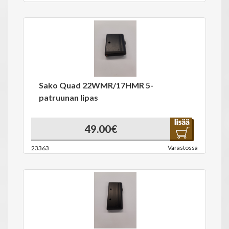
Sako Quad 22WMR/17HMR 5-
patruunan lipas
49.00€
Varastossa
23363