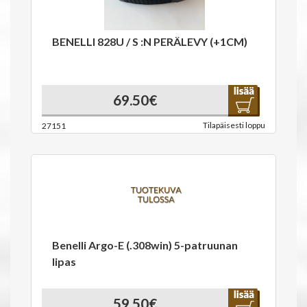
BENELLI 828U / S :N PERÄLEVY (+1CM)
69.50€
Tilapäisesti loppu
27151
Benelli Argo-E (.308win) 5-patruunan
lipas
59.50€