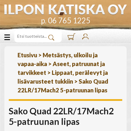
p. 06 765 1225
Etusivu
>
Metsästys, ulkoilu ja
vapaa-aika
>
Aseet, patruunat ja
tarvikkeet
>
Lippaat, perälevyt ja
lisävarusteet tukkiin
>
Sako Quad
22LR/17Mach2 5-patruunan lipas
Sako Quad 22LR/17Mach2
5-patruunan lipas