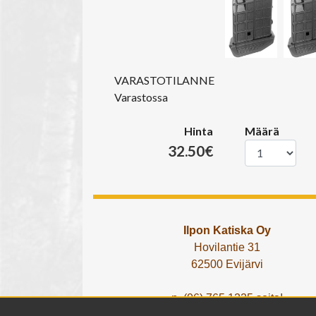
VARASTOTILANNE
Varastossa
Hinta
Määrä
32.50€
Ilpon Katiska Oy
Hovilantie 31
62500 Evijärvi
p. (06) 765 1225 soita!
tai lähetä What's App viesti!