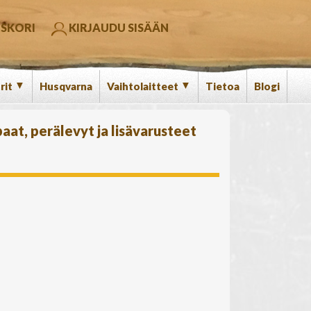
SKORI
KIRJAUDU SISÄÄN
▼
▼
rit
Husqvarna
Vaihtolaitteet
Tietoa
Blogi
paat, perälevyt ja lisävarusteet