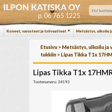
p. 06 765 1225
▼
Koneet, varusteet ja työvaatteet
Metsästys, ulkoilu j
Etusivu
>
Metsästys, ulkoilu ja
tukkiin
>
Lipas Tikka T1x 17HM
Lipas Tikka T1x 17HMR
Tuotenumero: 24193