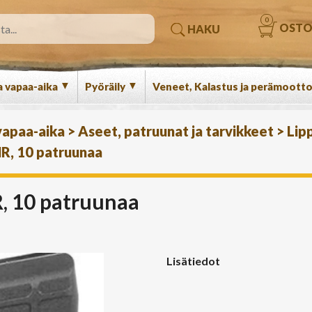
0
OSTO
HAKU
▼
▼
a vapaa-aika
Pyöräily
Veneet, Kalastus ja perämootto
 vapaa-aika
>
Aseet, patruunat ja tarvikkeet
>
Lip
R, 10 patruunaa
, 10 patruunaa
Lisätiedot