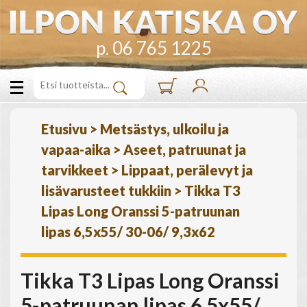
p. 06 765 1225
Etusivu
>
Metsästys, ulkoilu ja
vapaa-aika
>
Aseet, patruunat ja
tarvikkeet
>
Lippaat, perälevyt ja
lisävarusteet tukkiin
>
Tikka T3
Lipas Long Oranssi 5-patruunan
lipas 6,5x55/ 30-06/ 9,3x62
Tikka T3 Lipas Long Oranssi
5-patruunan lipas 6,5x55/