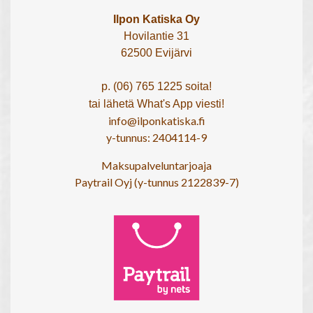
Ilpon Katiska Oy
Hovilantie 31
62500 Evijärvi
p. (06) 765 1225 soita!
tai lähetä What's App viesti!
info@ilponkatiska.fi
y-tunnus: 2404114-9
Maksupalveluntarjoaja
Paytrail Oyj (y-tunnus 2122839-7)