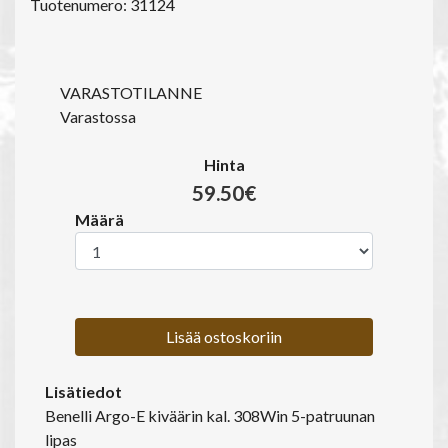
Tuotenumero: 31124
VARASTOTILANNE
Varastossa
Hinta
59.50€
Määrä
Lisää ostoskoriin
Lisätiedot
Benelli Argo-E kiväärin kal. 308Win 5-patruunan
lipas