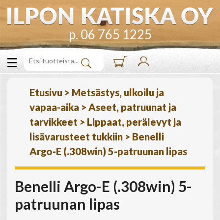
p. 06 765 1225
Etusivu
>
Metsästys, ulkoilu ja
vapaa-aika
>
Aseet, patruunat ja
tarvikkeet
>
Lippaat, perälevyt ja
lisävarusteet tukkiin
>
Benelli
Argo-E (.308win) 5-patruunan lipas
Benelli Argo-E (.308win) 5-
patruunan lipas