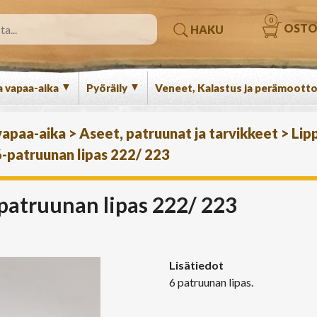
0
OSTO
HAKU
▼
▼
a vapaa-aika
Pyöräily
Veneet, Kalastus ja perämootto
 vapaa-aika
>
Aseet, patruunat ja tarvikkeet
>
Lip
6-patruunan lipas 222/ 223
-patruunan lipas 222/ 223
Lisätiedot
6 patruunan lipas.