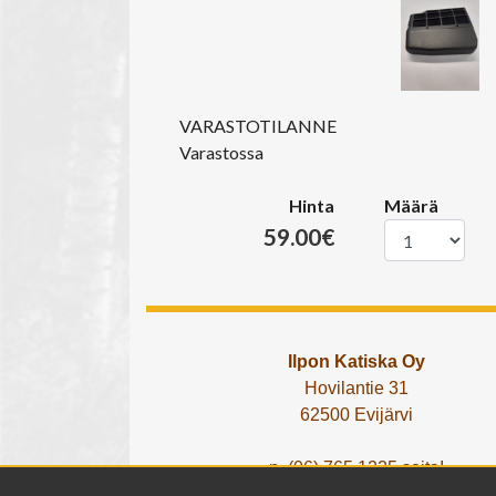
VARASTOTILANNE
Varastossa
Hinta
Määrä
59.00€
Ilpon Katiska Oy
Hovilantie 31
62500 Evijärvi
p. (06) 765 1225 soita!
tai lähetä What's App viesti!