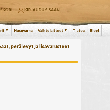
SKORI
KIRJAUDU SISÄÄN
▼
▼
rit
Husqvarna
Vaihtolaitteet
Tietoa
Blogi
paat, perälevyt ja lisävarusteet