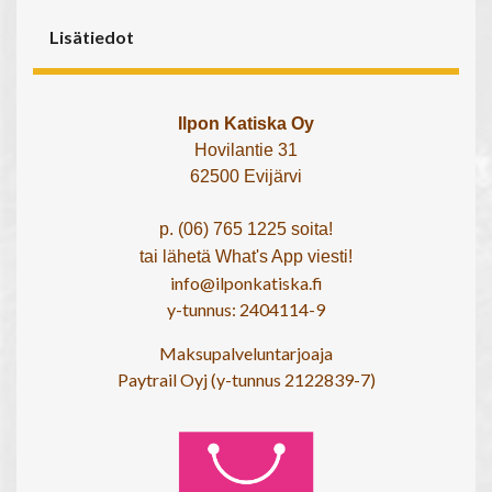
Lisätiedot
Ilpon Katiska Oy
Hovilantie 31
62500 Evijärvi
p. (06) 765 1225 soita!
tai lähetä What's App viesti!
info@ilponkatiska.fi
y-tunnus: 2404114-9
Maksupalveluntarjoaja
Paytrail Oyj (y-tunnus 2122839-7)