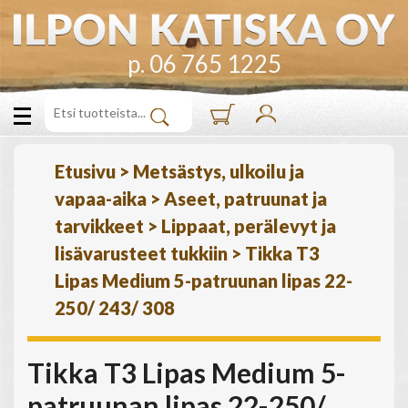
p. 06 765 1225
Etusivu
>
Metsästys, ulkoilu ja
vapaa-aika
>
Aseet, patruunat ja
tarvikkeet
>
Lippaat, perälevyt ja
lisävarusteet tukkiin
>
Tikka T3
Lipas Medium 5-patruunan lipas 22-
250/ 243/ 308
Tikka T3 Lipas Medium 5-
patruunan lipas 22-250/