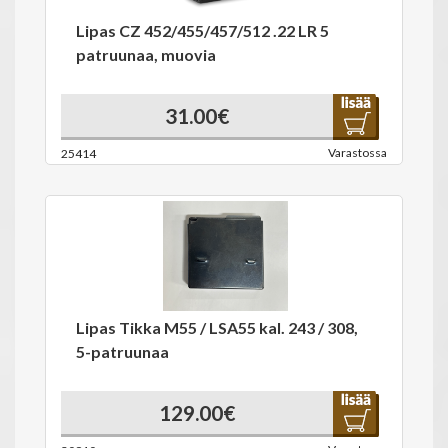
Lipas CZ 452/455/457/512 .22 LR 5
patruunaa, muovia
31.00€
Varastossa
25414
Lipas Tikka M55 / LSA55 kal. 243 / 308,
5-patruunaa
129.00€