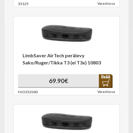
Varastossa
33125
LimbSaver AirTech perälevy
Sako/Ruger/Tikka T3 (ei T3x) 10803
69.90€
Varastossa
HJO352040