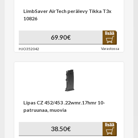
LimbSaver AirTech perälevy Tikka T3x
10826
69.90€
Varastossa
HJO352042
Lipas CZ 452/453 .22wmr.17hmr 10-
patruunaa, muovia
38.50€