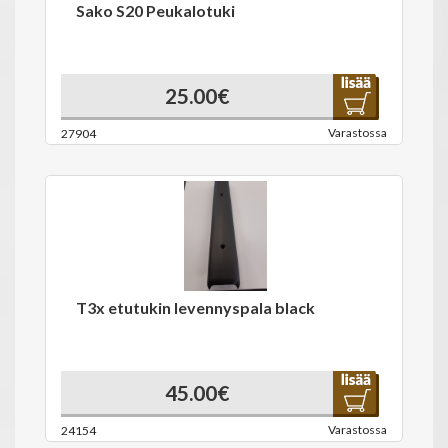
Sako S20 Peukalotuki
25.00€
Varastossa
27904
T3x etutukin levennyspala black
45.00€
Varastossa
24154