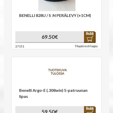
BENELLI 828U / S :N PERÄLEVY (+1CM)
69.50€
Tilapäisesti loppu
27151
Benelli Argo-E (.308win) 5-patruunan
lipas
59.50€