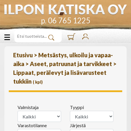
p. 06 765 1225
Etusivu
>
Metsästys, ulkoilu ja vapaa-
aika
>
Aseet, patruunat ja tarvikkeet
>
Lippaat, perälevyt ja lisävarusteet
tukkiin
(
kpl)
Valmistaja
Tyyppi
Varastotilanne
Järjestä