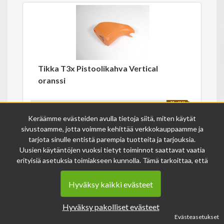
Tikka T3x Pistoolikahva Vertical
oranssi
35.00€
Keräämme evästeiden avulla tietoja siitä, miten käytät
sivustoamme, jotta voimme kehittää verkkokauppaamme ja
Varastossa
19520
tarjota sinulle entistä parempia tuotteita ja tarjouksia.
Uusien käytäntöjen vuoksi tietyt toiminnot saattavat vaatia
erityisiä asetuksia toimiakseen kunnolla. Tämä tarkoittaa, että
joissakin tapauksissa anonymisoidut tiedot voivat kertyä,
vaikka olisit kieltänyt evästeiden käytön. Näitä tietoja
Hyväksy kaikki evästeet
Ilpon Katiska Oy
käytetään ainoastaan palvelumme parantamiseen, eikä niistä
Hovilantie 31
voida tunnistaa henkilökohtaisia tietoja.
Hyväksy pakolliset evästeet
62500 Evijärvi
Voit muuttaa evästeasetuksiasi milloin tahansa sivun
Evästeasetukset
alalaidasta löytyvän evästeiden asetukset -linkin kautta.