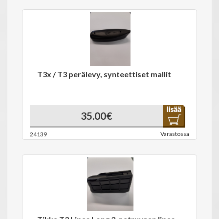
T3x / T3 perälevy, synteettiset mallit
35.00€
Varastossa
24139