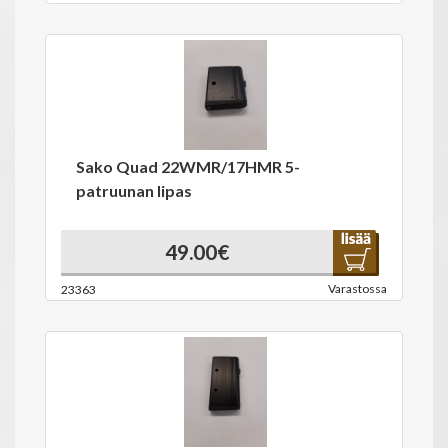
Sako Quad 22WMR/17HMR 5-
patruunan lipas
49.00€
Varastossa
23363