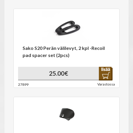
Sako S20 Perän välilevyt, 2 kpl -Recoil
pad spacer set (2pcs)
25.00€
Varastossa
27899