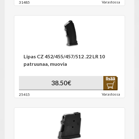
Varastossa
31485
Lipas CZ 452/455/457/512 .22 LR 10
patruunaa, muovia
38.50€
Varastossa
25415