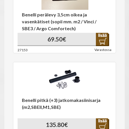
Benelli perälevy 3,5cm oikea ja
vasenkätiset (sopii mm. m2 / Vinci /
SBE3 / Argo Comfortech)
69.50€
Varastossa
27153
Benelli pitkä (+3) jatkomakasiinisarja
(m2,SBEII,M1,SBE)
135.80€