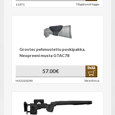
Tilapäisesti loppu
11971
Grovtec pehmustettu poskipakka,
Neopreeni musta GTAC78
57.00€
Varastossa
HJO320290