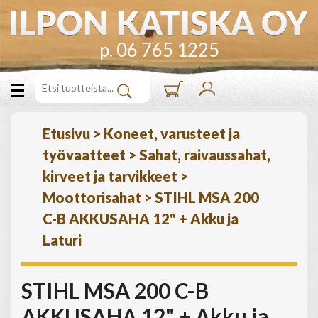
p. 06 765 1225
Etusivu
>
Koneet, varusteet ja
työvaatteet
>
Sahat, raivaussahat,
kirveet ja tarvikkeet
>
Moottorisahat
>
STIHL MSA 200
C-B AKKUSAHA 12" + Akku ja
Laturi
STIHL MSA 200 C-B
AKKUSAHA 12" + Akku ja