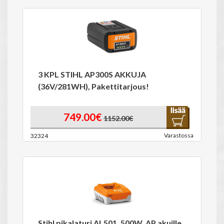
3 KPL STIHL AP300S AKKUJA
(36V/281WH), Pakettitarjous!
749.00€
1152.00€
Varastossa
32324
Stihl pikalaturi AL501, 500W, AP akuille