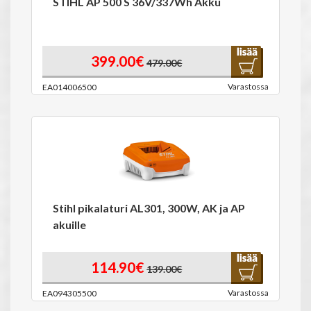
STIHL AP 500 S 36V/337Wh Akku
399.00€
479.00€
Varastossa
EA014006500
Stihl pikalaturi AL301, 300W, AK ja AP
akuille
114.90€
139.00€
Varastossa
EA094305500