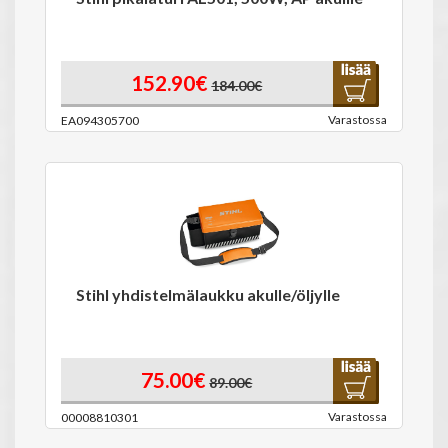
152.90€
184.00€
Varastossa
EA094305700
Stihl yhdistelmälaukku akulle/öljylle
75.00€
89.00€
Varastossa
00008810301