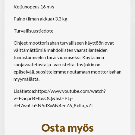
Ketjunopeus 16 m/s
Paino (ilman akkua) 3,3 kg
Turvallisuustiedote
Ohjeet moottorisahan turvalliseen käyttöön ovat
välttämättömiä mahdollisten vaaratilanteiden
tunnistamiseksi tai arvioimiseksi. Käytä aina
suojavaatetusta ja -varusteita. Jos jokin on
epäselvää, suosittelemme noutamaan moottorisahan
myymälästä.
Lisätietoa:
https://www.youtube.com/watch?
v=FGcprBHbsOQ&list=PLj-
dH7wnUu5N5dXv6N4ecZ6_8xiIa_vZi
Osta myös