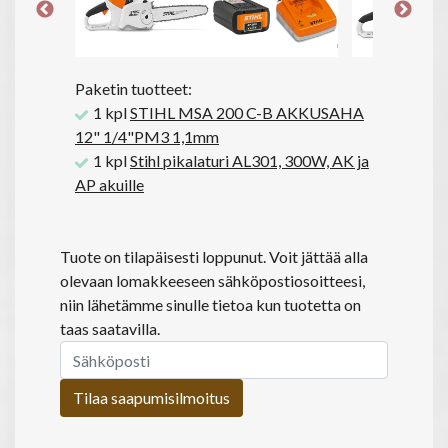
Paketin tuotteet:
1 kpl
STIHL MSA 200 C-B AKKUSAHA
12" 1/4"PM3 1,1mm
1 kpl
Stihl pikalaturi AL301, 300W, AK ja
AP akuille
Tuote on tilapäisesti loppunut. Voit jättää alla
olevaan lomakkeeseen sähköpostiosoitteesi,
niin lähetämme sinulle tietoa kun tuotetta on
taas saatavilla.
Tilaa saapumisilmoitus