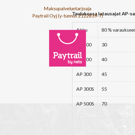
Maksupalveluntarjoaja
Taulukossa latausajat AP-sar
Paytrail Oyj (y-tunnus 2122839-7)
Akku
80 % varaukseen
AP 100
30
AP 200
40
AP 300
45
AP 300S
55
AP 500S
70