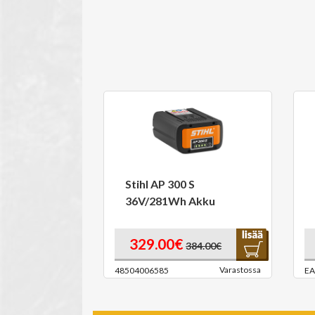
Stihl AP 300 S
36V/281Wh Akku
329.00€
384.00€
Varastossa
48504006585
EA