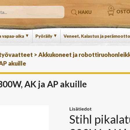
0
OSTO
HAKU
▼
▼
a vapaa-aika
Pyöräily
Veneet, Kalastus ja perämootto
 työvaatteet
>
Akkukoneet ja robottiruohonleikk
AP akuille
 300W, AK ja AP akuille
Lisätiedot
Stihl pikala