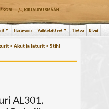
SKORI
KIRJAUDU SISÄÄN
▼
▼
rit
Husqvarna
Vaihtolaitteet
Tietoa
Blogi
urit
>
Akut ja laturit
>
Stihl
turi AL301,