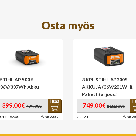
Osta myös
STIHL AP 500 S
3 KPL STIHL AP300S
36V/337Wh Akku
AKKUJA (36V/281WH),
Pakettitarjous!
399.00€
749.00€
479.00€
1152.00€
Varastossa
Varasto
014006500
32324