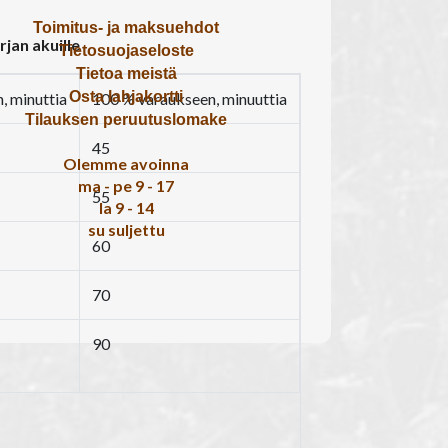
Toimitus- ja maksuehdot
jan akuille
Tietosuojaseloste
Tietoa meistä
Osta lahjakortti
, minuttia
100 % varaukseen, minuuttia
Tilauksen peruutuslomake
45
Olemme avoinna
ma - pe 9 - 17
55
la 9 - 14
su suljettu
60
70
90