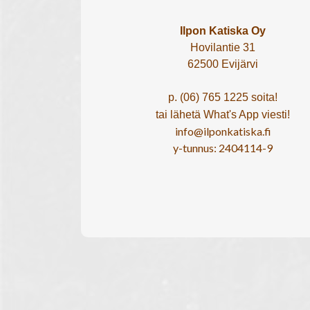
Ilpon Katiska Oy
Hovilantie 31
62500 Evijärvi
p. (06) 765 1225 soita!
tai lähetä What's App viesti!
info@ilponkatiska.fi
y-tunnus: 2404114-9