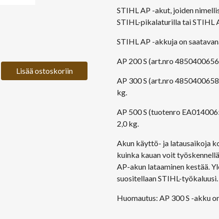
STIHL AP -akut, joiden nimellis
STIHL-pikalaturilla tai STIHL 
STIHL AP -akkuja on saatavana 
AP 200 S (art.nro 48504006565
Lisää ostoskoriin
AP 300 S (art.nro 48504006585)
kg.
AP 500 S (tuotenro EA01400650
2,0 kg.
Akun käyttö- ja latausaikoja 
kuinka kauan voit työskennell
AP-akun lataaminen kestää. Y
suositellaan STIHL-työkaluusi
Huomautus: AP 300 S -akku on 