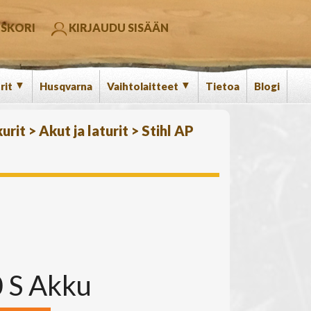
SKORI
KIRJAUDU SISÄÄN
▼
▼
rit
Husqvarna
Vaihtolaitteet
Tietoa
Blogi
urit
>
Akut ja laturit
>
Stihl AP
0 S Akku