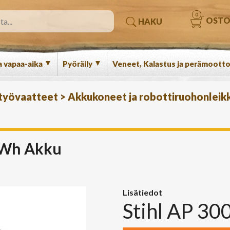
0
OSTO
HAKU
▼
▼
a vapaa-aika
Pyöräily
Veneet, Kalastus ja perämootto
 työvaatteet
>
Akkukoneet ja robottiruohonleikk
1Wh Akku
Lisätiedot
Stihl AP 30