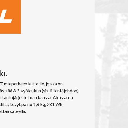
kku
uoteperheen laitteille, joissa on
äyttää AP-vyölaukun (sis. liitäntäjohdon),
ai kantojärjestelmän kanssa. Akussa on
edillä, kevyt paino 1,8 kg, 281 Wh
ttää sateella.