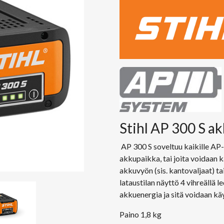
Stihl AP 300 S a
AP 300 S soveltuu kaikille AP-T
akkupaikka, tai joita voidaan k
akkuvyön (sis. kantovaljaat) t
lataustilan näyttö 4 vihreällä l
akkuenergia ja sitä voidaan käy
Paino 1,8 kg