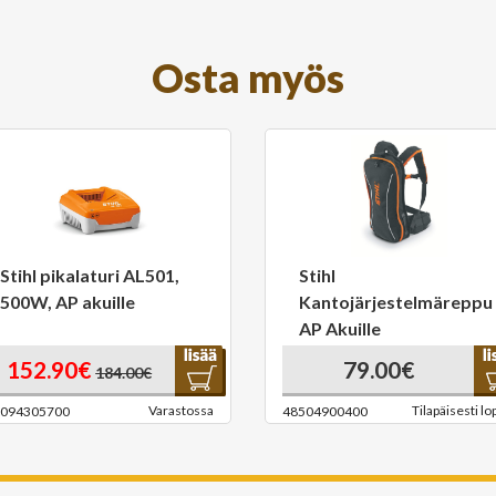
Osta myös
Stihl pikalaturi AL501,
Stihl
500W, AP akuille
Kantojärjestelmäreppu
AP Akuille
152.90€
79.00€
184.00€
Varastossa
Tilapäisesti lo
094305700
48504900400