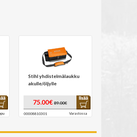
Stihl yhdistelmälaukku
akulle/öljylle
75.00€
89.00€
ppu
Varastossa
00008810301