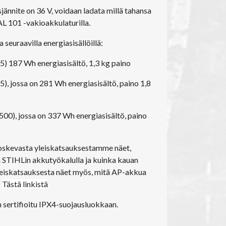
jännite on 36 V, voidaan ladata millä tahansa
AL 101 -vakioakkulaturilla.
seuraavilla energiasisällöillä:
) 187 Wh energiasisältö, 1,3 kg paino
, jossa on 281 Wh energiasisältö, paino 1,8
0), jossa on 337 Wh energiasisältö, paino
koskevasta yleiskatsauksestamme näet,
ä STIHLin akkutyökalulla ja kuinka kauan
leiskatsauksesta näet myös, mitä AP-akkua
.
Tästä linkistä
sertifioitu IPX4-suojausluokkaan.