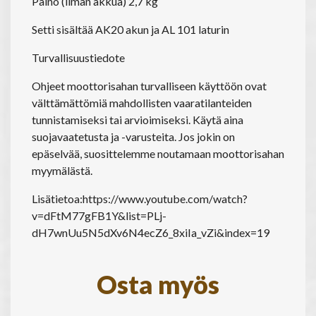
Paino (ilman akkua) 2,7 kg
Setti sisältää AK20 akun ja AL 101 laturin
Turvallisuustiedote
Ohjeet moottorisahan turvalliseen käyttöön ovat
välttämättömiä mahdollisten vaaratilanteiden
tunnistamiseksi tai arvioimiseksi. Käytä aina
suojavaatetusta ja -varusteita. Jos jokin on
epäselvää, suosittelemme noutamaan moottorisahan
myymälästä.
Lisätietoa:
https://www.youtube.com/watch?
v=dFtM77gFB1Y&list=PLj-
dH7wnUu5N5dXv6N4ecZ6_8xiIa_vZi&index=19
Osta myös