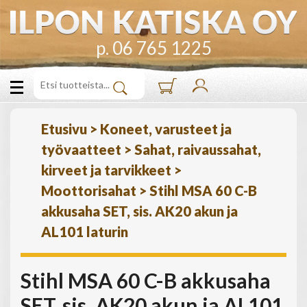
p. 06 765 1225
Etusivu
>
Koneet, varusteet ja
työvaatteet
>
Sahat, raivaussahat,
kirveet ja tarvikkeet
>
Moottorisahat
>
Stihl MSA 60 C-B
akkusaha SET, sis. AK20 akun ja
AL101 laturin
Stihl MSA 60 C-B akkusaha
SET, sis. AK20 akun ja AL101