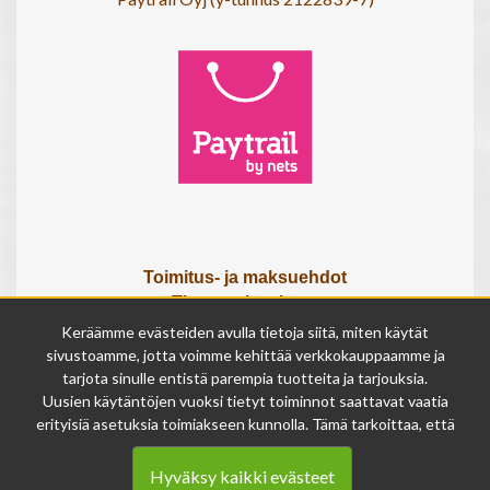
Toimitus- ja maksuehdot
Tietosuojaseloste
Tietoa meistä
Keräämme evästeiden avulla tietoja siitä, miten käytät
Osta lahjakortti
sivustoamme, jotta voimme kehittää verkkokauppaamme ja
Tilauksen peruutuslomake
tarjota sinulle entistä parempia tuotteita ja tarjouksia.
Uusien käytäntöjen vuoksi tietyt toiminnot saattavat vaatia
erityisiä asetuksia toimiakseen kunnolla. Tämä tarkoittaa, että
Olemme avoinna
joissakin tapauksissa anonymisoidut tiedot voivat kertyä,
ma - pe 9 - 17
vaikka olisit kieltänyt evästeiden käytön. Näitä tietoja
la 9 - 14
Hyväksy kaikki evästeet