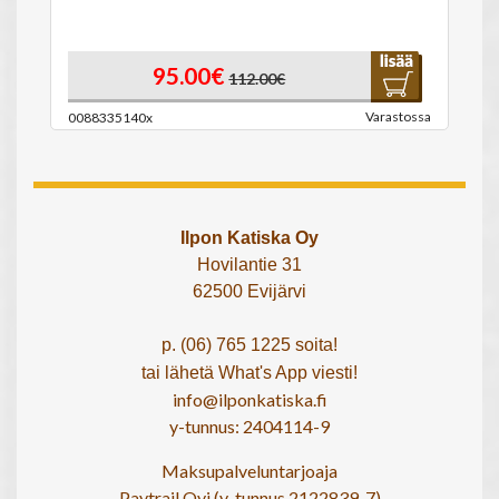
95.00€
112.00€
Varastossa
0088335140x
Ilpon Katiska Oy
Hovilantie 31
62500 Evijärvi
p. (06) 765 1225 soita!
tai lähetä What's App viesti!
info@ilponkatiska.fi
y-tunnus: 2404114-9
Maksupalveluntarjoaja
Paytrail Oyj (y-tunnus 2122839-7)