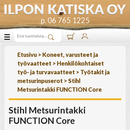
p. 06 765 1225
Etusivu
>
Koneet, varusteet ja
työvaatteet
>
Henkilökohtaiset
työ- ja turvavaatteet
>
Työtakit ja
metsurinpuserot
>
Stihl
Metsurintakki FUNCTION Core
Stihl Metsurintakki
FUNCTION Core