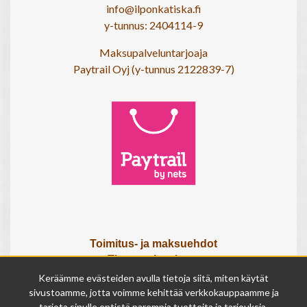
info@ilponkatiska.fi
y-tunnus: 2404114-9
Maksupalveluntarjoaja
Paytrail Oyj (y-tunnus 2122839-7)
Toimitus- ja maksuehdot
Tietosuojaseloste
Tietoa meistä
Keräämme evästeiden avulla tietoja siitä, miten käytät
Osta lahjakortti
sivustoamme, jotta voimme kehittää verkkokauppaamme ja
tarjota sinulle entistä parempia tuotteita ja tarjouksia.
Tilauksen peruutuslomake