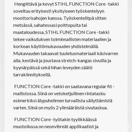
Hengittävä ja kevyt STIHL FUNCTION Core -takki
soveltuu erityisesti yksityiseen työskentelyyn
moottorisahojen kanssa. Työskentelitpä sitten
metsässä, sahatessasi polttopuita tai
maataloudessa, STIHL FUNCTION Core -takki
tekee vaikutuksen toiminnallisten materiaalien ja
korkean käyttömukavuuden yhdistelmällä.
Mukavuuden takaavat tuuletusmateriaali käsivarren
alla, kestävä ja joustava stretch-kangas sivuilla ja
kyynärpäissä sekä hihan leveyden säätö
tarrakiinnityksellä.
FUNCTION Core -takki on saatavana regular fit -
mallistossa. Siinä on vetoketjullinen rintatasku
esimerkiksi älypuhelimen turvallista säilyttämistä
varten. Siinä on myös 2 ylimääräistä sivutaskua.
FUNCTION Core -työtakin tyylikkäässä
muotoilussa on neonvihreät applikaatiot ja